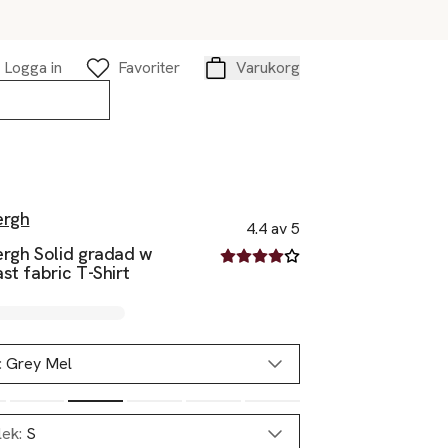
Logga in
Favoriter
Varukorg
Varukorg
ergh
4.4 av 5
ergh Solid gradad w
4.4 av fem stjärnor
st fabric T-Shirt
:
Grey Mel
lek:
S