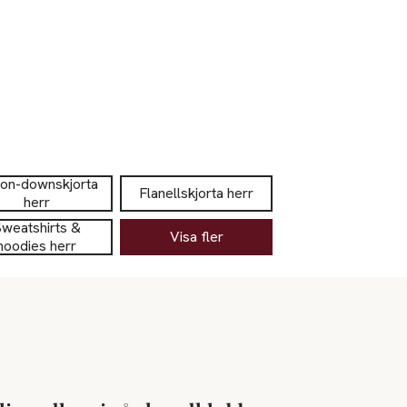
ton-downskjorta
Flanellskjorta herr
herr
weatshirts &
Visa fler
hoodies herr