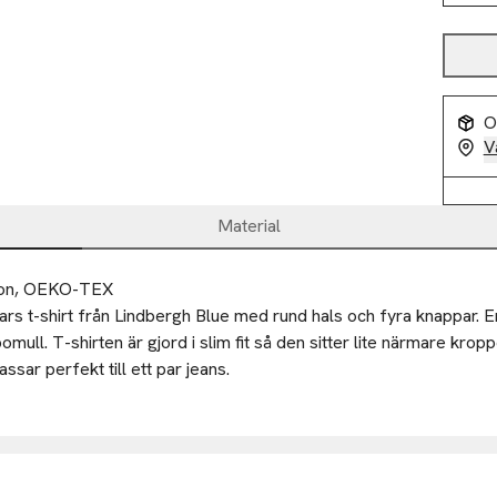
O
V
Material
ton, OEKO-TEX
rs t-shirt från Lindbergh Blue med rund hals och fyra knappar. E
mull. T-shirten är gjord i slim fit så den sitter lite närmare krop
 A/S