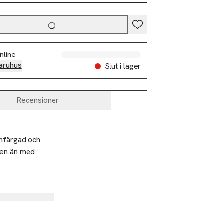
nline
aruhus
Slut i lager
Recensioner
nfärgad och 
pen än med 