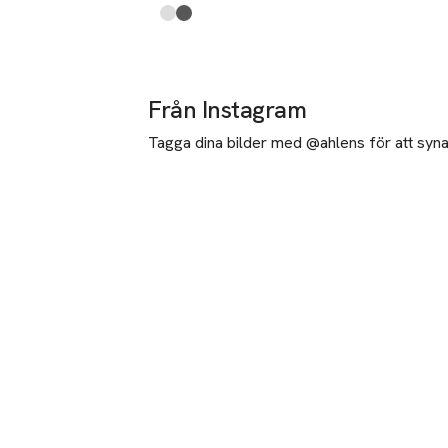
Produkten finns i färgerna:
white
black
,
,
Från Instagram
Tagga dina bilder med @ahlens för att synas