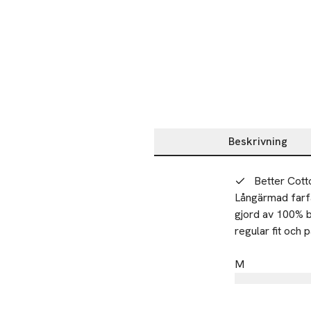
Beskrivning
Beskrivning
Better Cot
Långärmad farfa
gjord av 100% bo
M
Tillverkare
PWT Brands