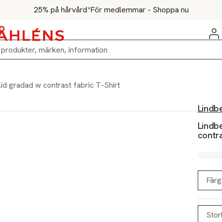
25% på hårvård*
För medlemmar - Shoppa nu
id gradad w contrast fabric T-Shirt
Lindb
Lindb
contra
Färg
Stor