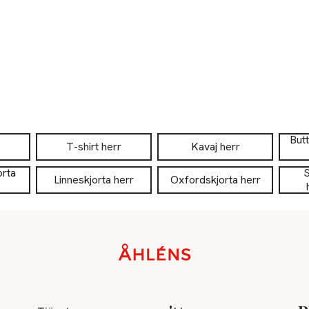
But
T-shirt herr
Kavaj herr
orta
S
Linneskjorta herr
Oxfordskjorta herr