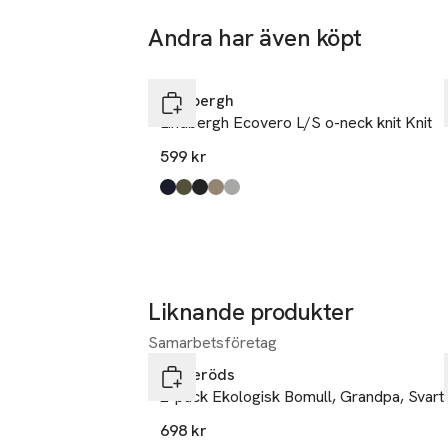
Goeteborgve
Andra har även köpt
DK-9200 Aa
Hoppa över bildspelet
Denmark
Lindbergh
sales@pwtb
Lindbergh Ecovero L/S o-neck knit Knit
E-post
Mobilnumme
599 kr
SKU: 66193725
Produkten finns i färgerna:
Navy
Army Mel
Black
Dk Sand Mel
Grey Stone Mix
,
,
,
,
,
Liknande produkter
Samarbetsföretag
Hoppa över bildspelet
Resteröds
2-pack Ekologisk Bomull, Grandpa, Svart
698 kr