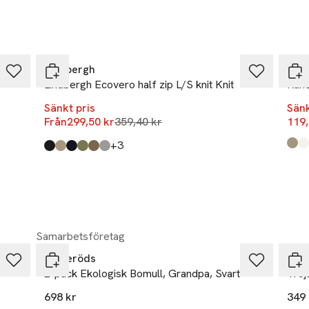
j 15-17
lborg SV
-17%
-25
Lindbergh
Lin
rands.com
Lindbergh Ecovero half zip L/S knit Knit
Rand
r
Sänkt pris
Sänk
Lägsta pris 30 dagar
Från
299,50 kr
359,40 kr
119,
till
+3
Prod
Dk S
Whi
Produkten finns i färgerna:
Black
Dk Beige
Navy
Army Mel
Dk Sand Mel
Grey Stone Mix
,
,
,
,
,
,
Samarbetsföretag
Resteröds
Res
2-pack Ekologisk Bomull, Grandpa, Svart
Tröj
698 kr
349 