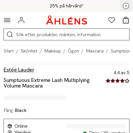
Hoppa till navigationsmenyn
Hoppa till innehåll
Hoppa till sidfot
För medlemmar - Shoppa nu
25% på hårvård*
Logga in
Favoriter
Var
Sök
Start
/
Skönhet
/
Makeup
/
Ögon
/
Mascara
/
Sumptuous
Produktbilder
Hoppa över bildspelet
Produktinformation
Estée Lauder
4.4 av 5
Sumptuous Extreme Lash Multiplying
4.4 av fem st
Volume Mascara
Färg:
Black
Online
Varuhus