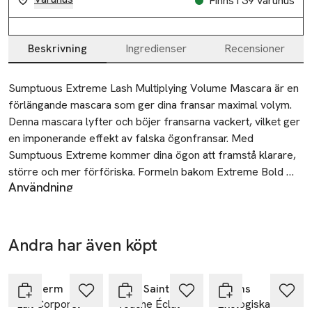
Finns i 39 varuhus
Beskrivning
Ingredienser
Recensioner
Beskrivning
Sumptuous Extreme Lash Multiplying Volume Mascara är en 
förlängande mascara som ger dina fransar maximal volym. 
Denna mascara lyfter och böjer fransarna vackert, vilket ger 
en imponerande effekt av falska ögonfransar. Med 
Sumptuous Extreme kommer dina ögon att framstå klarare, 
större och mer förföriska. Formeln bakom Extreme Bold 
Användning
Volume™ kombinerar tre olika typer av volymgivande fibrer i 
Parfymfri, lämpliga för kontaktlinser, opthamologiskt testad
en lätt, luftig bas. Detta skapar en illusion av 
SKU: 42870329
ögonfransförlängningar och lämnar dig med en look av fler 
och längre fransar.

Andra har även köpt
Ta 2 betala
35:-
Hoppa över bildspelet
 Det gör produkten:

 - Mascaran har en borste som täcker varje enskild frans och 
Biotherm
Yves Saint Laurent
Åhléns
Lait Corporel
Touche Éclat
Ekologiska
maximerar fransarnas volym vid varje drag. Denna underbara 