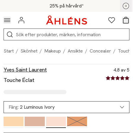
Hoppa till navigationsmenyn
Hoppa till innehåll
Hoppa till sidfot
För medlemmar - Shoppa nu
25% på hårvård*
Logga in
Favoriter
Var
Sök
Start
/
Skönhet
/
Makeup
/
Ansikte
/
Concealer
/
Touche
Produktbilder
Hoppa över bildspelet
Produktinformation
Yves Saint Laurent
4.8 av 5
4.8 av fem st
Touche Éclat
Färg:
2 Luminous Ivory