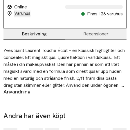
Online
Varuhus
Finns i 26 varuhus
Slut i lager
Beskrivning
Recensioner
Beskrivning
Yves Saint Laurent Touche Éclat – en klassisk highlighter och 
concealer. Ett magiskt ljus. Ljusreflektion i världsklass.  Ett 
måste i din makeupväska!  Den här pennan är som ett litet 
magiskt svärd med en formula som direkt ljusar upp huden 
med en naturlig och strålande finish. Lyft fram dina bästa 
drag utan skimmer eller glitter. Använd den under ögonen, 
Användning
under ögonbrynen, på kindbenen, längs med läpparnas 
Applicera produkten på huden med ett litet klick, och tona ut
konturer, som ögonskuggsprimer och få den perfekta 
med fingertopparna, en pensel eller en svamp.
nyansen.

För att ljusa upp: Använd pennan under ögonen, på
Innehåller ljusreflekterande pigment, ruscus och E-vitamin. 
Andra har även köpt
Ta 2 betala
näsryggen, under ögonbrynen och överst på kindbenen, runt
Använd direkt på huden eller ovanpå foundation.

35:-
Hoppa över bildspelet
munnen och på ögonlocket.
Touche Éclat är enkel att tona ut i huden utan synliga 