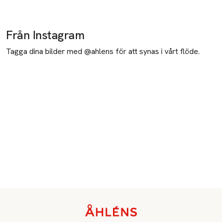
E-post
Mobilnummer
Från Instagram
SKU: 27305572
Tagga dina bilder med @ahlens för att synas i vårt flöde.
Sidfot