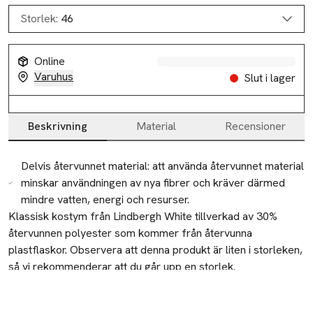
Storlek:
46
Online
Varuhus
Slut i lager
Beskrivning
Material
Recensioner
Beskrivning
Delvis återvunnet material: att använda återvunnet material
minskar användningen av nya fibrer och kräver därmed
mindre vatten, energi och resurser.
Klassisk kostym från Lindbergh White tillverkad av 30% 
återvunnen polyester som kommer från återvunna 
plastflaskor. Observera att denna produkt är liten i storleken, 
så vi rekommenderar att du går upp en storlek.
Tillverkare
PWT Brands A/S