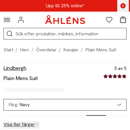
Hoppa till navigationsmenyn
Hoppa till innehåll
Hoppa till sidfot
Kod: AUG25 - Shoppa nu
Upp till 25% online*
Logga in
Favoriter
Var
Sök
Start
/
Herr
/
Överdelar
/
Kavajer
/
Plain Mens Suit
Produktbilder
Hoppa över bildspelet
Produktinformation
Lindbergh
5 av 5
5 av fem stjä
Plain Mens Suit
Färg:
Navy
Visa fler färger