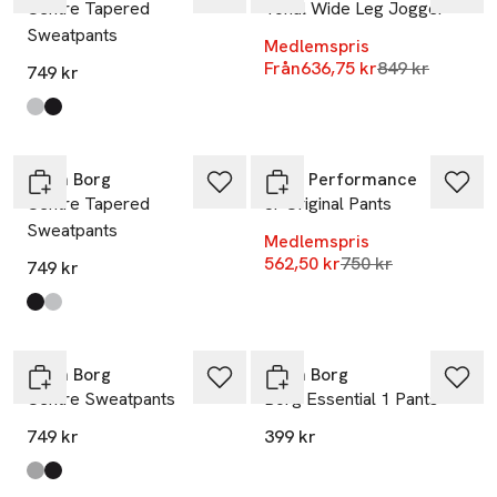
Centre Tapered
Tonal Wide Leg Jogger
Sweatpants
Medlemspris
Lägsta pris 30
Från
636,75 kr
849 kr
749 kr
Produkten finns i färgerna:
Light Grey Melange
Black Beauty
,
,
-25%
Björn Borg
Peak Performance
Centre Tapered
Jr Original Pants
Sweatpants
Medlemspris
Lägsta pris 30 dag
562,50 kr
750 kr
749 kr
Produkten finns i färgerna:
Black Beauty
Light Grey Melange
,
,
Björn Borg
Björn Borg
Centre Sweatpants
Borg Essential 1 Pants
749 kr
399 kr
Produkten finns i färgerna:
Light Grey Melange
Black Beauty
,
,