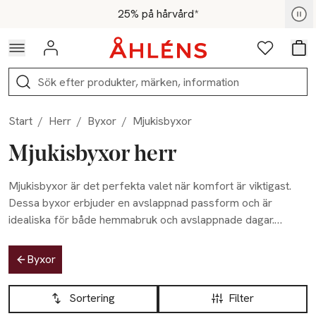
Hoppa till navigationsmenyn
Hoppa till innehåll
Hoppa till sidfot
För medlemmar - Shoppa nu
25% på hårvård*
Logga in
Favoriter
Var
Sök
Start
/
Herr
/
Byxor
/
Mjukisbyxor
Mjukisbyxor herr
Mjukisbyxor är det perfekta valet när komfort är viktigast.
Dessa byxor erbjuder en avslappnad passform och är
idealiska för både hemmabruk och avslappnade dagar.
Åhléns sortiment av mjukisbyxor för herr är enkelt men
Hoppa till produktsidan
funktionellt, med klassiska färger som passar till det mesta.
Byxor
Oavsett om du vill ha ett par att slappa i hemma eller bara
Hoppa till produktsidan
Lista över produkter
värdesätter komfort under lediga stunder, hittar du
Sortering
Filter
mjukisbyxor som kombinerar komfort och stil.