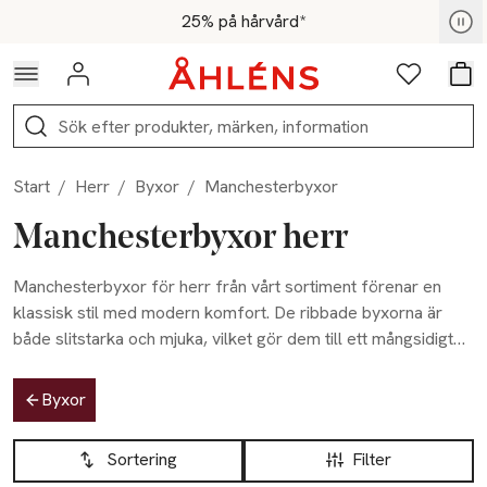
Hoppa till navigationsmenyn
Hoppa till innehåll
Hoppa till sidfot
För medlemmar - Shoppa nu
25% på hårvård*
Logga in
Favoriter
Var
Sök
Start
/
Herr
/
Byxor
/
Manchesterbyxor
Manchesterbyxor herr
Manchesterbyxor för herr från vårt sortiment förenar en
klassisk stil med modern komfort. De ribbade byxorna är
både slitstarka och mjuka, vilket gör dem till ett mångsidigt
plagg för kyligare dagar. Välj bland flera färger och modeller
Hoppa till produktsidan
som enkelt kan kombineras med både skjortor och tröjor.
Byxor
Hoppa till produktsidan
Lista över produkter
Sortering
Filter