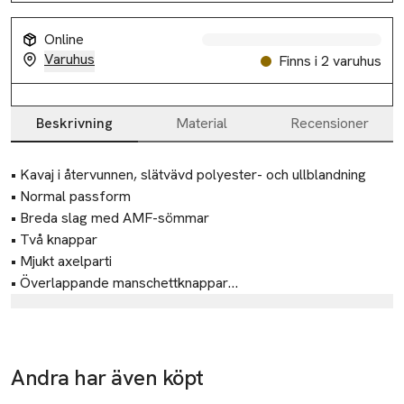
Online
Varuhus
Finns i 2 varuhus
Beskrivning
Material
Recensioner
Beskrivning
• Kavaj i återvunnen, slätvävd polyester- och ullblandning 

• Normal passform

• Breda slag med AMF-sömmar

• Två knappar

• Mjukt axelparti

• Överlappande manschettknappar

• Sidoslitsar baktill

Tillverkare
• Tillverkad i Bulgarien
Tiger Of Sweden AB
Torsgatan 4
Andra har även köpt
111 23 Stockholm