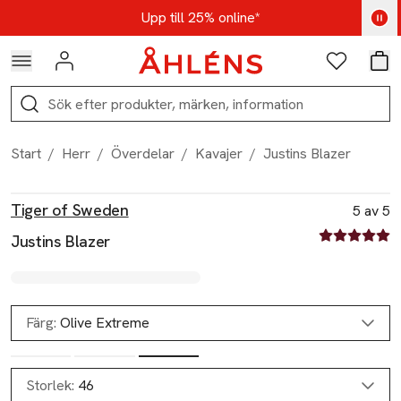
Hoppa till navigationsmenyn
Hoppa till innehåll
Hoppa till sidfot
Kod: AUG25 - Shoppa nu
Upp till 25% online*
Logga in
Favoriter
Var
Sök
Start
/
Herr
/
Överdelar
/
Kavajer
/
Justins Blazer
Produktbilder
Hoppa över bildspelet
Produktinformation
Tiger of Sweden
5 av 5
5 av fem stjä
Justins Blazer
Färg:
Olive Extreme
Storlek:
46