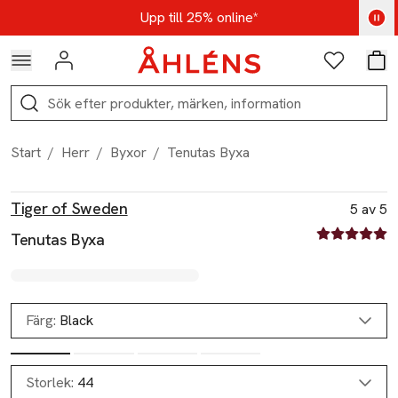
Hoppa till navigationsmenyn
Hoppa till innehåll
Hoppa till sidfot
Kod: AUG25 - Shoppa nu
Upp till 25% online*
Logga in
Favoriter
Var
Sök
Start
/
Herr
/
Byxor
/
Tenutas Byxa
Produktbilder
Hoppa över bildspelet
Produktinformation
Tiger of Sweden
5 av 5
5 av fem stjä
Tenutas Byxa
Färg:
Black
Storlek:
44