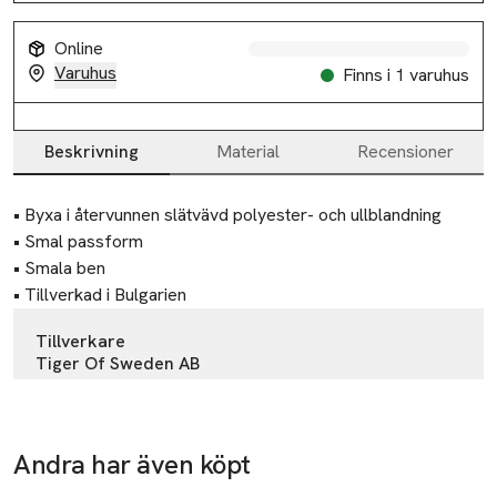
Online
Varuhus
Finns i 1 varuhus
Beskrivning
Material
Recensioner
Beskrivning
• Byxa i återvunnen slätvävd polyester- och ullblandning

• Smal passform

• Smala ben

• Tillverkad i Bulgarien
Tillverkare
Tiger Of Sweden AB
Torsgatan 4
111 23 Stockholm
Sweden
Andra har även köpt
customercare@tigerofsweden.com