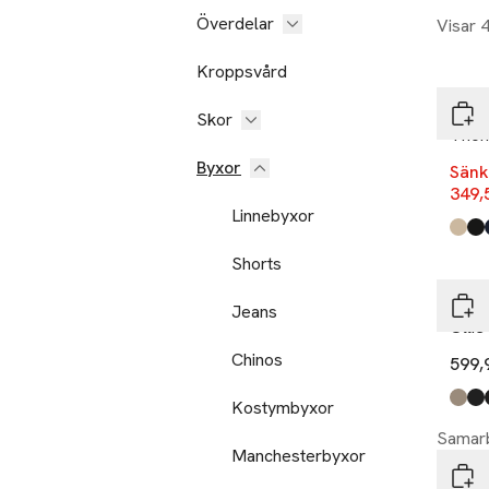
Överdelar
Visar 
-29
Nyh
Kroppsvård
Mati
Skor
Thom
Byxor
Sänk
349,
Linnebyxor
Produ
Plaz
Blac
Dark
Whit
Thy
Waln
Shorts
Jack
Jeans
Ollie
Chinos
599,
Kostymbyxor
Produ
Beig
Dark
Blac
Samarb
Manchesterbyxor
Tens