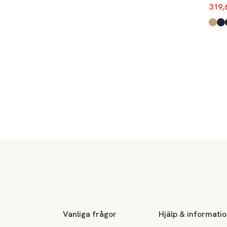
319,
Produ
Sand
Navy
Blac
Grey
Deep
Sidfot
Vanliga frågor
Hjälp & informati