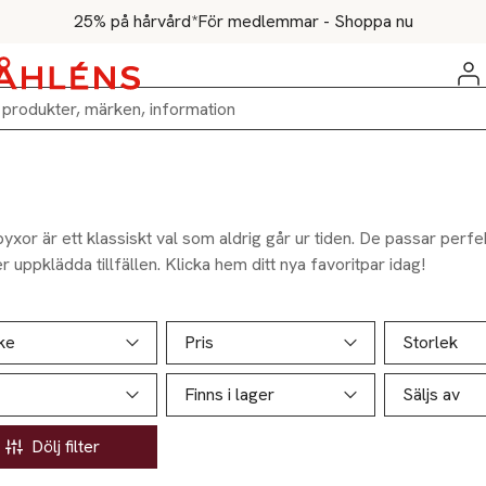
25% på hårvård*
För medlemmar - Shoppa nu
yxor är ett klassiskt val som aldrig går ur tiden. De passar perfe
 uppklädda tillfällen. Klicka hem ditt nya favoritpar idag!
ill produktsidan
ver produkter
ke
Pris
Storlek
Finns i lager
Säljs av
Dölj filter