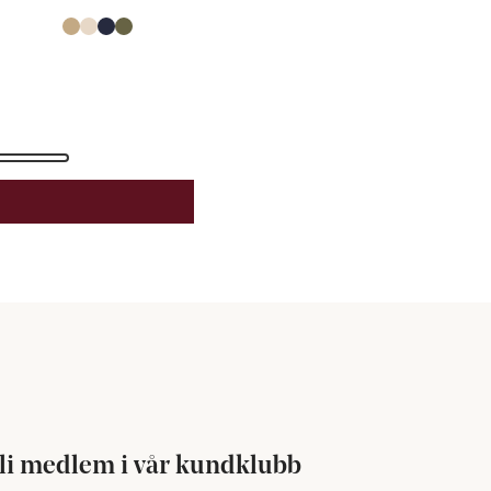
r
Produkten finns i färgerna:
Khaki Beige
Ivory
Navy Blue
Capers
,
,
,
,
li medlem i vår kundklubb