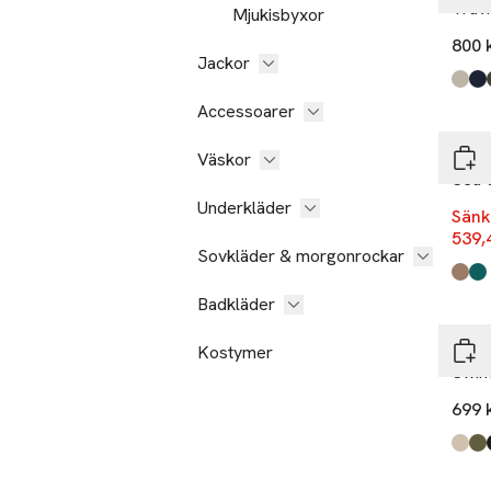
Trav
Mjukisbyxor
800 
Jackor
Produ
ljusb
mörk
olivg
brun
svart
,
-14
Accessoarer
Mads
Väskor
Sea 
Underkläder
Sänk
539,
Sovkläder & morgonrockar
Produ
Waln
Deep
Badkläder
Mati
Kostymer
Swi
699 
Produ
Plaz
Olive
Blac