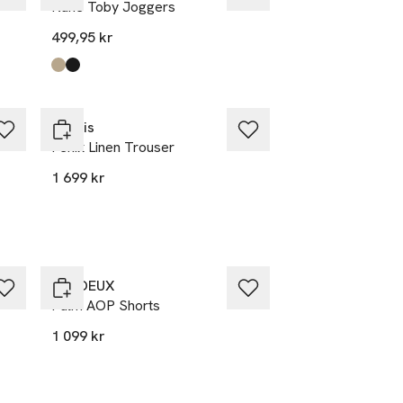
Kane Toby Joggers
499,95 kr
Produkten finns i färgerna:
Crockery
Black
,
,
Morris
Fenix Linen Trouser
1 699 kr
LES DEUX
Palm AOP Shorts
1 099 kr