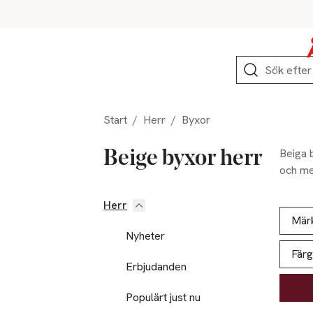
Hoppa till produktnavigation
Hoppa till innehåll
Hoppa till sidfot
Sök
Start
/
Herr
/
Byxor
Beiga b
Beige byxor herr
och mer
Herr
Hoppa till produktsidan
Hoppa t
Lista ö
Mär
Nyheter
Färg
Erbjudanden
Populärt just nu