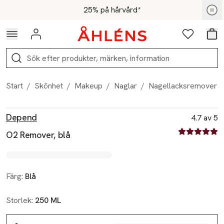
Hoppa till navigationsmenyn
Hoppa till innehåll
Hoppa till sidfot
För medlemmar - Shoppa nu
25% på hårvård*
Logga in
Favoriter
Var
Sök
Start
/
Skönhet
/
Makeup
/
Naglar
/
Nagellacksremover
Produktbilder
Hoppa över bildspelet
Produktinformation
Depend
4.7 av 5
4.7 av fem st
O2 Remover, blå
Färg:
Blå
Storlek:
250 ML