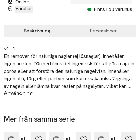
Online
Varuhus
Finns i 53 varuhus
Beskrivning
Recensioner
Beskrivning
1
En remover för naturliga naglar (ej lösnaglar). Innehåller 
ingen aceton. Därmed finns det ingen risk för att göra nageln 
porös eller att förstöra den naturliga nagelytan. Innehåller 
ingen olja, färg eller parfym som kan orsaka missfärgningar 
av nageln eller lämna kvar rester på nagelytan, vilket kan 
Användning
försämra vidhäftningen av ditt nagellack.

Fukta en pad och håll den mot den lackade ytan.
Varning: Mycket brandfarlig.
OBS! Var noga med att du inte gnider bort lacket utan tar
Mer från samma serie
bort lager för lager. Gnuggar man kan lätt missfärgning
Hoppa över bildspelet
uppstå då pigment från nagellacket kan gå ner i nagelplattan.
Återvinning
Depend
Depend
Depend