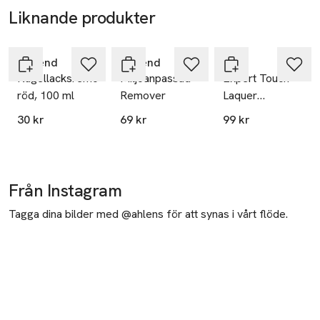
Liknande produkter
Hoppa över bildspelet
Depend
Depend
OPI
Nagellacksremover,
Miljöanpassad
Expert Touch
röd, 100 ml
Remover
Laquer
Remover
30 kr
69 kr
99 kr
Från Instagram
Tagga dina bilder med @ahlens för att synas i vårt flöde.