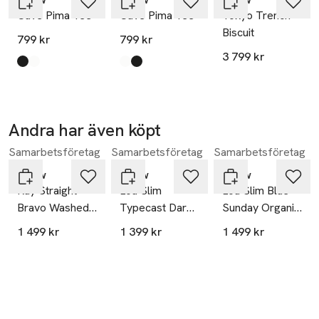
Cave Pima Tee
Cave Pima Tee
Tokyo Trench
Biscuit
799 kr
799 kr
3 799 kr
Produkten finns i färgerna:
black
white
,
,
Produkten finns i färgerna:
white
black
,
,
Andra har även köpt
Samarbetsföretag
Samarbetsföretag
Samarbetsföretag
Hoppa över bildspelet
Neuw
Neuw
Neuw
Ray Straight
Lou Slim
Lou Slim Blue
Bravo Washed
Typecast Dark
Sunday Organic
Black
Denim
Mid Blue
1 499 kr
1 399 kr
1 499 kr