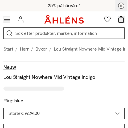
Hoppa till navigationsmenyn
Hoppa till innehåll
Hoppa till sidfot
För medlemmar - Shoppa nu
25% på hårvård*
Logga in
Favoriter
Var
Sök
Start
/
Herr
/
Byxor
/
Lou Straight Nowhere Mid Vintage In
Produktbilder
Hoppa över bildspelet
Produktinformation
Neuw
Lou Straight Nowhere Mid Vintage Indigo
Färg:
blue
Storlek:
w29l30