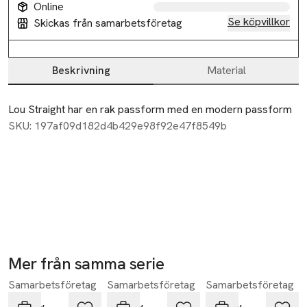
Online
Se köpvillkor
Skickas från samarbetsföretag
Beskrivning
Material
Beskrivning
Lou Straight har en rak passform med en modern passform
SKU: 197af09d182d4b429e98f92e47f8549b
Mer från samma serie
Samarbetsföretag
Samarbetsföretag
Samarbetsföretag
Hoppa över bildspelet
Neuw
Neuw
Neuw