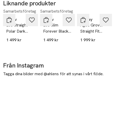
Liknande produkter
Samarbetsföretag
Samarbetsföretag
Hoppa över bildspelet
Neuw
Neuw
Replay
Lou Straight
Lou Slim
Aged Grover
Polar Dark
Forever Black
Straight Fit
Indigo
Organic Jet
Jeans
1 499 kr
1 499 kr
1 999 kr
Black
Från Instagram
Tagga dina bilder med @ahlens för att synas i vårt flöde.