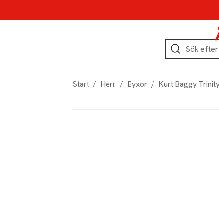
Hoppa till produktnavigation
Hoppa till innehåll
Hoppa till sidfot
Sök
Start
/
Herr
/
Byxor
/
Kurt Baggy Trinit
Produktbilder
Hoppa över bildspelet
Produktinformation