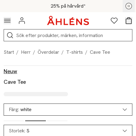
Hoppa till navigationsmenyn
Hoppa till innehåll
Hoppa till sidfot
För medlemmar - Shoppa nu
25% på hårvård*
Logga in
Favoriter
Var
Sök
Start
/
Herr
/
Överdelar
/
T-shirts
/
Cave Tee
Produktbilder
Hoppa över bildspelet
Produktinformation
Neuw
Cave Tee
Färg:
white
Storlek:
S