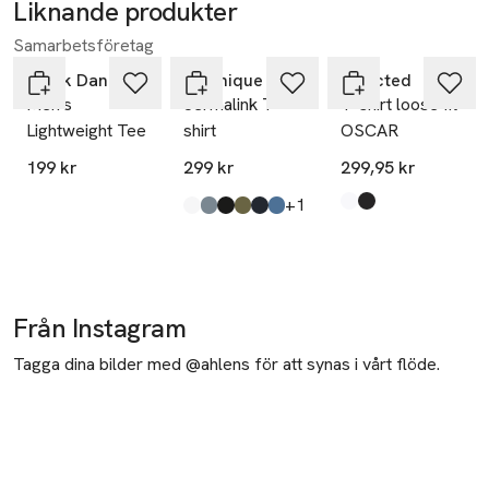
Liknande produkter
Ta 2 betala
500:-
Samarbetsföretag
Hoppa över bildspelet
Frank Dandy
Matinique
Selected
Men's
Jermalink T-
T-shirt loose fit
Lightweight Tee
shirt
OSCAR
199 kr
299 kr
299,95 kr
till
+1
Produkten finns i fä
Bright White
Black
,
,
Produkten finns i färgerna:
White
Blue Mirage
Black
Olive Night
Dark Navy
Blue Horizon
,
,
,
,
,
,
Från Instagram
Tagga dina bilder med @ahlens för att synas i vårt flöde.