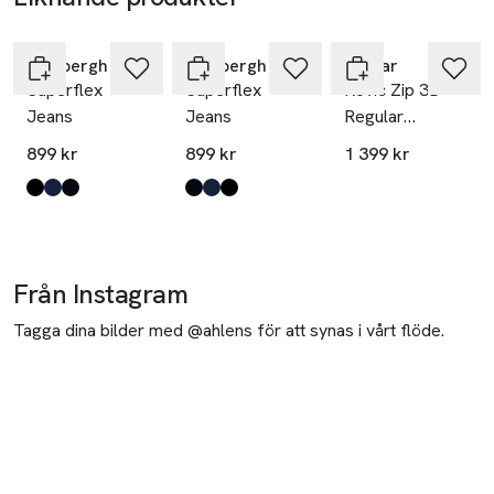
Hoppa över bildspelet
Lindbergh
Lindbergh
G-Star
Superflex
Superflex
Rovic Zip 3D
Jeans
Jeans
Regular
Tapered
899 kr
899 kr
1 399 kr
Produkten finns i färgerna:
Cold Black
Easy Blue
Dark Navy
,
,
,
Produkten finns i färgerna:
Dark Navy
Easy Blue
Cold Black
,
,
,
Från Instagram
Tagga dina bilder med @ahlens för att synas i vårt flöde.