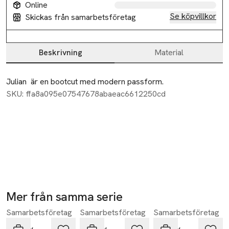
Online
Se köpvillkor
Skickas från samarbetsföretag
Beskrivning
Material
Beskrivning
Julian  är en bootcut med modern passform.
SKU: ffa8a095e07547678abaeac6612250cd
Mer från samma serie
Samarbetsföretag
Samarbetsföretag
Samarbetsföretag
Hoppa över bildspelet
Neuw
Neuw
Neuw