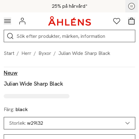
Hoppa till navigationsmenyn
Hoppa till innehåll
Hoppa till sidfot
För medlemmar - Shoppa nu
25% på hårvård*
Logga in
Favoriter
Var
Sök
Start
/
Herr
/
Byxor
/
Julian Wide Sharp Black
Produktbilder
Hoppa över bildspelet
Produktinformation
Neuw
Julian Wide Sharp Black
Färg:
black
Storlek:
w29l32