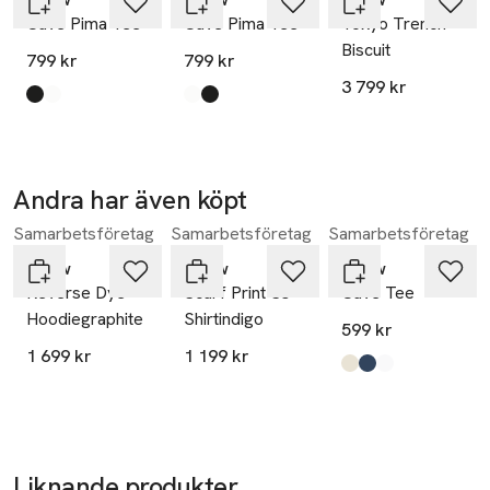
Cave Pima Tee
Cave Pima Tee
Tokyo Trench
Biscuit
799 kr
799 kr
3 799 kr
Produkten finns i färgerna:
black
white
,
,
Produkten finns i färgerna:
white
black
,
,
Andra har även köpt
Samarbetsföretag
Samarbetsföretag
Samarbetsföretag
Hoppa över bildspelet
Neuw
Neuw
Neuw
Reverse Dye
Scarf Print Ss
Cave Tee
Hoodiegraphite
Shirtindigo
599 kr
1 699 kr
1 199 kr
Produkten finns i fä
grey
navy
white
,
,
,
Liknande produkter