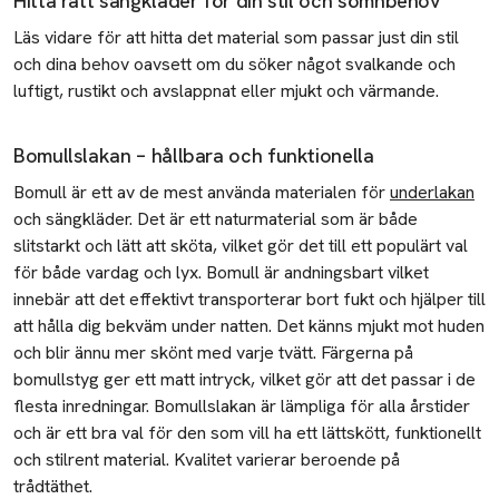
Hitta rätt sängkläder för din stil och sömnbehov
Dukning till kräftskiva
Läs vidare för att hitta det material som passar just din stil
Inred sovrum
och dina behov oavsett om du söker något svalkande och
luftigt, rustikt och avslappnat eller mjukt och värmande.
Nyårsdukning
Midsommardukning
Bomullslakan – hållbara och funktionella
Juldukning inspiration
Bomull är ett av de mest använda materialen för
underlakan
och sängkläder. Det är ett naturmaterial som är både
Julpynta fönster
slitstarkt och lätt att sköta, vilket gör det till ett populärt val
för både vardag och lyx. Bomull är andningsbart vilket
Julpynta hemma
innebär att det effektivt transporterar bort fukt och hjälper till
Julpynta Utomhus
att hålla dig bekväm under natten. Det känns mjukt mot huden
och blir ännu mer skönt med varje tvätt. Färgerna på
Pynta julgranen
bomullstyg ger ett matt intryck, vilket gör att det passar i de
flesta inredningar. Bomullslakan är lämpliga för alla årstider
Gardinguide
och är ett bra val för den som vill ha ett lättskött, funktionellt
Inred badrum
och stilrent material. Kvalitet varierar beroende på
trådtäthet.