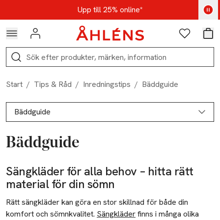
Hoppa till navigationsmenyn
Hoppa till innehåll
Hoppa till sidfot
Kod: AUG25 - Shoppa nu
Upp till 25% online*
Logga in
Favoriter
Var
Sök
Start
/
Tips & Råd
/
Inredningstips
/
Bäddguide
Bäddguide
Bäddguide
Inredningstips
Sängkläder för alla behov – hitta rätt
Matta under säng
material för din sömn
Bädda sängen snyggt
Rätt sängkläder kan göra en stor skillnad för både din
Matta under matbord
komfort och sömnkvalitet.
Sängkläder
finns i många olika