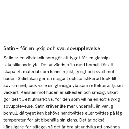
Rengöring smycken
Knyta slips
Skovård
Lager på lager - Så lyckas du!
Satin – för en lyxig och sval
sovupplevelse
Nyårsoutfit
Satin är en vävteknik som gör att tyget får en glansig,
silkesliknande yta. Det används ofta med bomull för att
Skönhetstips
skapa ett material som känns mjukt, lyxigt och svalt mot
huden. Satinlakan ger en elegant och sofistikerad look till
Färga håret hemma
sovrummet, tack vare sin glansiga yta som reflekterar ljuset
Applicera brun utan sol
vackert. Känslan mot huden är silkeslen och smidig, vilket
gör det till ett utmärkt val för den som vill ha en extra lyxig
Retinol
sovupplevelse
. Satin kräver lite mer underhåll än vanlig
bomull, då tyget kan behöva
handtvättas
eller tvättas på låg
Niacinamide
temperatur för att bibehålla sin glans. Det är också
Snigelslem i hudvård
känsligare för slitage, så det är bra att undvika att använda