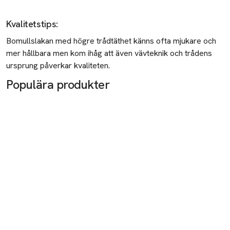
Vinglasguide
Modetips
Kvalitetstips
:
Bomullslakan med högre trådtäthet känns ofta mjukare och
Sneakersguide - Säsongens trender 2026
mer hållbara men kom ihåg att även vävteknik och trådens
Jeansguiden
ursprung påverkar kvaliteten.
Populära produkter
Klänningar 2026 – Säsongens trender
Tvätta jeans
Klädkod bröllop
Skor till klänning
Accessoarer till klänning
Tvätta dunjacka
Tvätta linneskjorta
Kapselgarderob