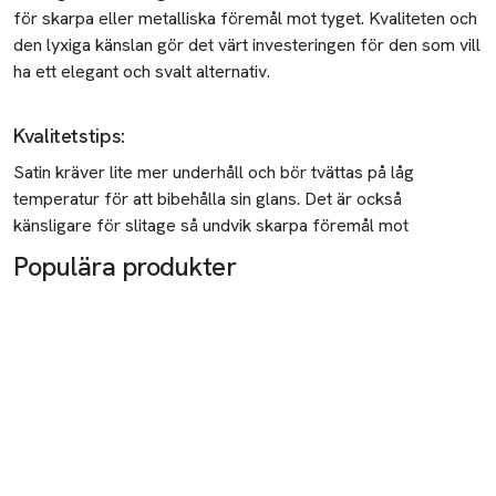
för skarpa eller metalliska föremål mot tyget. Kvaliteten och
Undvik solbränd hud
den lyxiga känslan gör det värt investeringen för den som vill
ha ett elegant och svalt alternativ.
Vintertorr hud
Aktiv hudvård: Din guide till strålande hud
Kvalitetstips
:
Beauty hacks
Satin kräver lite mer underhåll och bör tvättas på låg
temperatur för att bibehålla sin glans. Det är också
Vitamin C
känsligare för slitage så undvik skarpa föremål mot
Peptider
Populära produkter
Ceramider
Eau de Toilette vs. Eau de Parfum
Abbey Yung-metoden
Guide: Glass skin - Så gör du steg för steg
Guiden till ett tjockare och fylligare hår