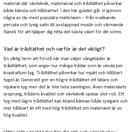
material där vävteknik, materialval och trådtäthet påverkar
Inred balkongen och uterummet - 6 tips!
både känsla och hållbarhet. I den här guiden går vi igenom
några av de mest populära materialen – från svalkande
Hotellbäddning
percale
och lyxig satin till avslappnad muslin och värmande
Belysningstips
flanell för att hjälper dig hitta det bästa valet för din sömn.
Köpguide för köksknivar
Vad är trådtäthet och varför är det viktigt?
Köpguide för stekpannor
En viktig term att förstå när man väljer sängkläder är
Hänga gardiner
trådtäthet
, som anger hur många trådar som är vävda per
kvadrattum
tyg. Trådtäthet påverkar hur mjukt och hållbart
Picknicktips
tyget är. Generellt ger en högre trådtäthet ett tätare och
mjukare tyg men det är inte hela sanningen. Även materialets
Art deco inredning
ursprung, trådens kvalitet och vävteknik spelar stor roll. Ett
Duka snyggt
tyg med lägre trådtäthet kan ibland kännas både lyxigare och
mer hållbart än ett med hög trådtäthet om materialet är av
Glasguide
hög kvalitet.
Bäddguide