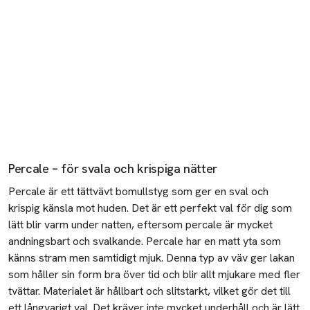
Koreansk hudvård i enkla steg
Vilket solskydd passar mig?
Så ger Sverige - Presentrapporten 2025
Percale
– för svala och krispiga nätter
Percale
är ett
tättvävt
bomullstyg som ger en sval och
krispig känsla mot huden. Det är ett perfekt val för dig som
lätt blir varm under natten, eftersom
percale
är mycket
andningsbart och svalkande.
Percale
har en matt yta som
känns stram men samtidigt mjuk. Denna typ av väv ger lakan
som håller sin form bra över tid och blir allt mjukare med fler
tvättar. Materialet är hållbart och slitstarkt, vilket gör det till
ett långvarigt val. Det kräver inte mycket underhåll och är lätt