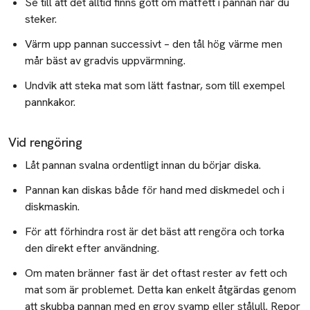
Se till att det alltid finns gott om matfett i pannan när du
steker
.
Värm upp pannan successivt – den tål hög värme men
mår bäst av gradvis uppvärmning.
Undvik att steka mat som lätt fastnar, som till exempel
pannkakor.
Vid rengöring
Låt pannan svalna ordentligt innan du börjar diska.
Pannan kan diskas både för hand med diskmedel och i
diskmaskin.
För att förhindra rost är det bäst att rengöra och torka
den direkt efter användning.
Om maten bränner fast är det oftast rester av fett och
mat som är problemet. Detta kan enkelt åtgärdas genom
att skubba pannan med en grov svamp eller stålull. Repor