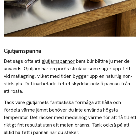
Vinglasguide
Modetips
Sneakersguide - Säsongens trender 2026
Jeansguiden
Gjutjärnspanna
Klänningar 2026 – Säsongens trender
Det sägs ofta att
gjutjärnspannor
bara blir bättre ju mer de
Tvätta jeans
används. Gjutjärn har en porös struktur som suger upp fett
vid matlagning, vilket med tiden bygger upp en naturlig non-
Klädkod bröllop
stick-yta. Det inarbetade fettet skyddar också pannan från
Skor till klänning
att rosta.
Accessoarer till klänning
Tack vare gjutjärnets fantastiska förmåga att hålla och
fördela värme jämnt behöver du inte använda högsta
Tvätta dunjacka
temperatur. Det räcker med medelhög värme för att få till ett
riktigt fint resultat utan att maten bränns. Tänk också på att
Tvätta linneskjorta
alltid ha fett i pannan när du steker.
Kapselgarderob