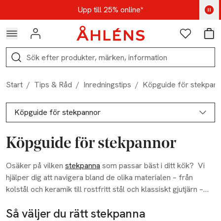
Hoppa till navigationsmenyn
Hoppa till innehåll
Hoppa till sidfot
Kod: AUG25 - Shoppa nu
Upp till 25% online*
Logga in
Favoriter
Var
Sök
Start
/
Tips & Råd
/
Inredningstips
/
Köpguide för stekpan
Köpguide för stekpannor
Köpguide för stekpannor
Inredningstips
Osäker på vilken
stekpanna
som passar bäst i ditt kök?
Vi
Matta under säng
hjälper dig att navigera bland de olika materialen – från
kolstål och keramik till rostfritt stål och klassiskt gjutjärn –
Bädda sängen snyggt
och ger dig även skötselråd för att pannorna ska hålla så
Så väljer du rätt stekpanna
Matta under matbord
länge som möjligt.