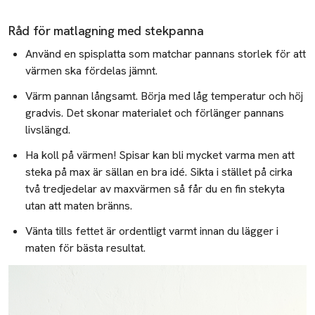
Inred balkongen och uterummet - 6 tips!
Råd för matlagning med stekpanna
Hotellbäddning
Använd en spisplatta som matchar pannans storlek för att
Belysningstips
värmen ska fördelas jämnt.
Värm pannan långsamt. Börja med låg temperatur och höj
Köpguide för köksknivar
gradvis. Det skonar materialet och förlänger pannans
Köpguide för stekpannor
livslängd.
Hänga gardiner
Ha koll på värmen! Spisar kan bli mycket varma men att
steka på max är sällan en bra idé. Sikta i stället på cirka
Picknicktips
två tredjedelar av maxvärmen så får du en fin stekyta
utan att maten bränns.
Art deco inredning
Vänta tills fettet är ordentligt varmt innan du lägger i
Duka snyggt
maten för bästa resultat.
Glasguide
Bäddguide