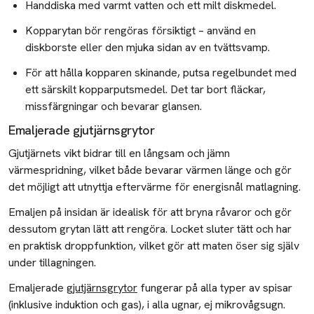
Handdiska med varmt vatten och ett milt diskmedel.
Kopparytan bör rengöras försiktigt – använd en
diskborste eller den mjuka sidan av en tvättsvamp.
För att hålla kopparen skinande, putsa regelbundet med
ett särskilt kopparputsmedel. Det tar bort fläckar,
missfärgningar och bevarar glansen.
Emaljerade gjutjärnsgrytor
Gjutjärnets vikt bidrar till en långsam och jämn
värmespridning, vilket både bevarar värmen länge och gör
det möjligt att utnyttja eftervärme för energisnål matlagning.
Emaljen på insidan är idealisk för att bryna råvaror och gör
dessutom grytan lätt att rengöra. Locket sluter tätt och har
en praktisk droppfunktion, vilket gör att maten öser sig själv
under tillagningen.
Emaljerade
gjutjärnsgrytor
fungerar på alla typer av spisar
(inklusive induktion och gas), i alla ugnar, ej mikrovågsugn.