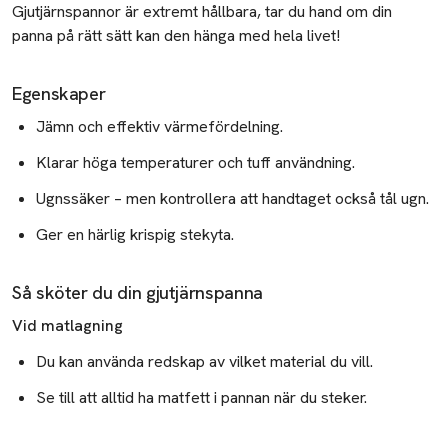
Gjutjärnspannor är extremt hållbara, tar du hand om din
panna på rätt sätt kan den hänga med hela livet!
Rengöring smycken
Knyta slips
Egenskaper
Skovård
Jämn och effektiv värmefördelning.
Lager på lager - Så lyckas du!
Klarar höga temperaturer och tuff användning.
Nyårsoutfit
Ugnssäker – men kontrollera att handtaget också tål ugn.
Ger en härlig krispig stekyta.
Skönhetstips
Färga håret hemma
Så sköter du din gjutjärnspanna
Applicera brun utan sol
Vid matlagning
Retinol
Du kan använda redskap av vilket material du vill.
Niacinamide
Se till att alltid ha matfett i pannan när du steker.
Snigelslem i hudvård