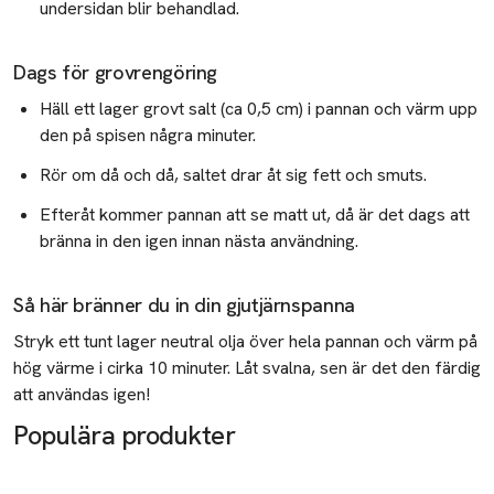
undersidan blir behandlad.
Koreansk hudvård i enkla steg
Vilket solskydd passar mig?
Dags för grovrengöring
Häll ett lager grovt salt (ca 0,5 cm) i pannan och värm upp
Så ger Sverige - Presentrapporten 2025
den på spisen några minuter.
Rör om då och då, saltet drar åt sig fett och smuts.
Efteråt kommer pannan att se matt ut, då är det dags att
bränna in den igen innan nästa användning.
Så här bränner du in din gjutjärnspanna
Stryk ett tunt lager neutral olja över hela pannan och värm på
hög värme i cirka 10 minuter. Låt svalna, sen är det den färdig
att användas igen!
Populära produkter