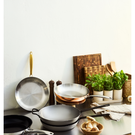
Dukning till kräftskiva
Inred sovrum
Nyårsdukning
Midsommardukning
Juldukning inspiration
Julpynta fönster
Julpynta hemma
Julpynta Utomhus
Pynta julgranen
Gardinguide
Inred badrum