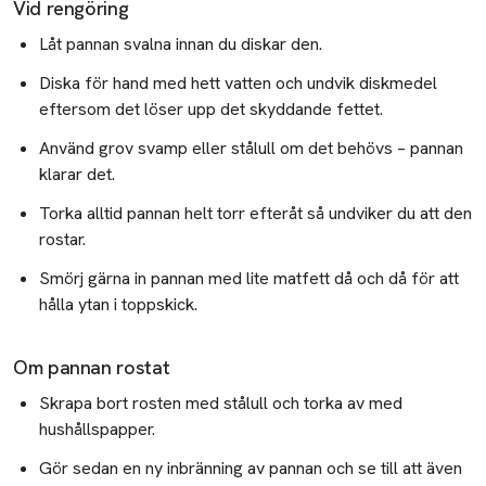
Vid rengöring
Undvik solbränd hud
Låt pannan svalna innan du diskar den.
Vintertorr hud
Diska för hand med hett vatten och undvik diskmedel
eftersom det löser upp det skyddande fettet.
Aktiv hudvård: Din guide till strålande hud
Använd grov svamp eller stålull om det behövs – pannan
Beauty hacks
klarar det.
Vitamin C
Torka alltid pannan helt torr efteråt så undviker du att den
rostar.
Peptider
Smörj gärna in pannan med lite matfett då och då för att
Ceramider
hålla ytan i toppskick.
Eau de Toilette vs. Eau de Parfum
Om pannan rostat
Abbey Yung-metoden
Skrapa bort rosten med stålull och torka av med
Guide: Glass skin - Så gör du steg för steg
hushållspapper.
Guiden till ett tjockare och fylligare hår
Gör sedan en ny inbränning av pannan och se till att även