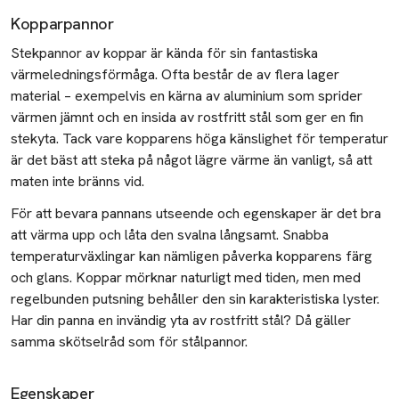
Kopparpannor
Stekpannor av koppar är kända för sin fantastiska
värmeledningsförmåga. Ofta består de av flera lager
material – exempelvis en kärna av aluminium som sprider
värmen jämnt och en insida av rostfritt stål som ger en fin
stekyta. Tack vare kopparens höga känslighet för temperatur
är det bäst att steka på något lägre värme än vanligt, så att
maten inte bränns vid.
För att bevara pannans utseende och egenskaper är det bra
att värma upp och låta den svalna långsamt. Snabba
temperaturväxlingar kan nämligen påverka kopparens färg
och glans. Koppar mörknar naturligt med tiden, men med
regelbunden putsning behåller den sin karakteristiska lyster.
Har din panna en invändig yta av rostfritt stål? Då gäller
samma skötselråd som för stålpannor.
Egenskaper