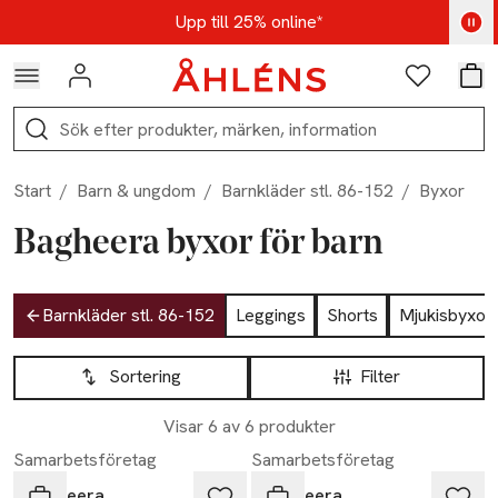
Hoppa till navigationsmenyn
Hoppa till innehåll
Hoppa till sidfot
Kod: AUG25 - Shoppa nu
Upp till 25% online*
Logga in
Favoriter
Var
Sök
Start
/
Barn & ungdom
/
Barnkläder stl. 86-152
/
Byxor
Bagheera byxor för barn
Hoppa till produktsidan
Barnkläder stl. 86-152
Leggings
Shorts
Mjukisbyxor
Hoppa till produktsidan
Lista över produkter
Sortering
Filter
Visar 6 av 6 produkter
Samarbetsföretag
Samarbetsföretag
Bagheera
Bagheera