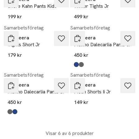
Shere Kahn Pants Kids
Winter Tights Jr
199 kr
499 kr
Samarbetsföretag
Samarbetsföretag
Bagheera
Bagheera
Tights Short Jr
Merino Dalecarlia Pants Jr
179 kr
450 kr
Produkten finns i färgerna:
navy/turquoise
dark grey/pink
,
,
Samarbetsföretag
Samarbetsföretag
Bagheera
Bagheera
Merino Dalecarlia Pants Jr
Mesh Shorts Ii Jr
450 kr
149 kr
Produkten finns i färgerna:
dark grey/pink
navy/turquoise
,
,
Visar 6 av 6 produkter