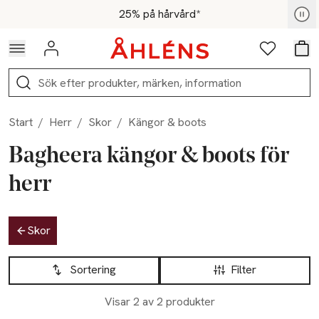
Hoppa till navigationsmenyn
Hoppa till innehåll
Hoppa till sidfot
För medlemmar - Shoppa nu
25% på hårvård*
Logga in
Favoriter
Var
Sök
Start
/
Herr
/
Skor
/
Kängor & boots
Bagheera kängor & boots för
herr
Hoppa till produktsidan
Skor
Hoppa till produktsidan
Lista över produkter
Sortering
Filter
Visar 2 av 2 produkter