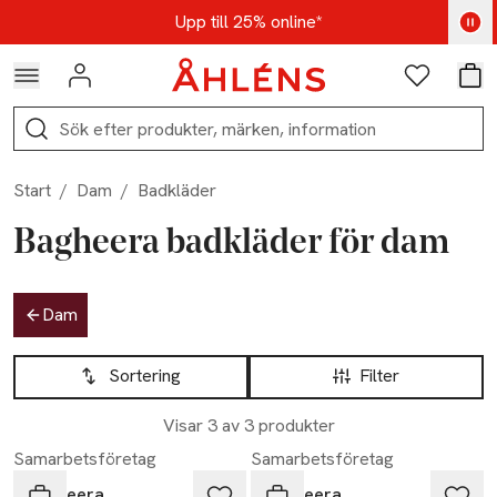
Hoppa till navigationsmenyn
Hoppa till innehåll
Hoppa till sidfot
Kod: AUG25 - Shoppa nu
Upp till 25% online*
Logga in
Favoriter
Var
Sök
Start
/
Dam
/
Badkläder
Bagheera badkläder för dam
Hoppa till produktsidan
Dam
Hoppa till produktsidan
Lista över produkter
Sortering
Filter
Visar 3 av 3 produkter
Samarbetsföretag
Samarbetsföretag
Bagheera
Bagheera