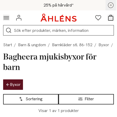
Hoppa till navigationsmenyn
Hoppa till innehåll
Hoppa till sidfot
För medlemmar - Shoppa nu
25% på hårvård*
Logga in
Favoriter
Var
Sök
Start
/
Barn & ungdom
/
Barnkläder stl. 86-152
/
Byxor
/
Bagheera mjukisbyxor för
barn
Hoppa till produktsidan
Byxor
Hoppa till produktsidan
Lista över produkter
Sortering
Filter
Visar 1 av 1 produkter