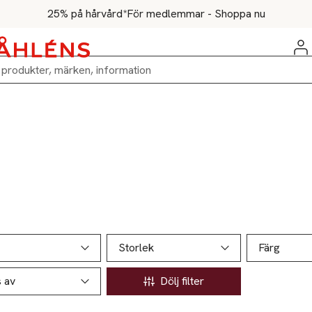
25% på hårvård*
För medlemmar - Shoppa nu
ill produktsidan
ver produkter
Storlek
Färg
s av
Dölj filter