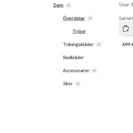
Visar 
Dam
Överdelar
Samarb
Bagh
Tröjor
Ther
Träningskläder
699 
Badkläder
Accessoarer
Skor