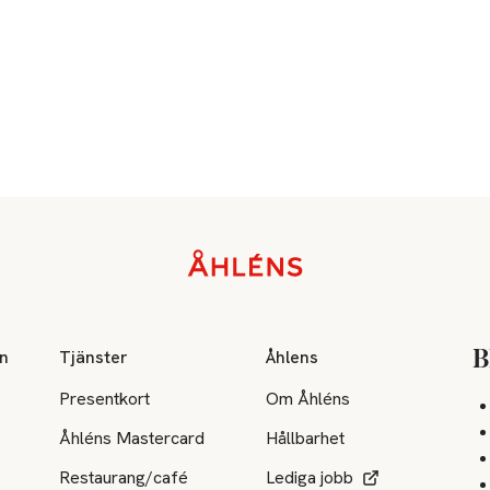
on
Tjänster
Åhlens
B
Presentkort
Om Åhléns
Åhléns Mastercard
Hållbarhet
Restaurang/café
Lediga jobb