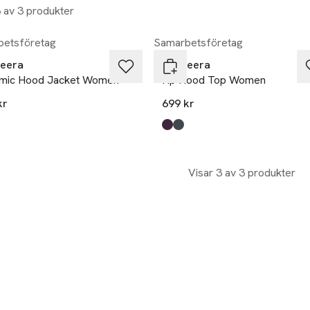
3 av 3 produkter
etsföretag
Samarbetsföretag
eera
Bagheera
mic Hood Jacket Women
Hp Hood Top Women
kr
699 kr
Produkten finns i färgerna:
burgundy/black
dark grey
,
,
Visar 3 av 3 produkter