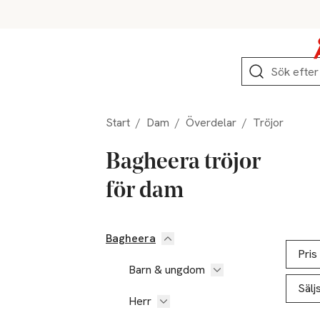
Hoppa till produktnavigation
Hoppa till innehåll
Hoppa till sidfot
Sök
Start
/
Dam
/
Överdelar
/
Tröjor
Bagheera tröjor
för dam
Bagheera
Hoppa till produktsidan
Hoppa t
Lista ö
Pris
Barn & ungdom
Sälj
Herr