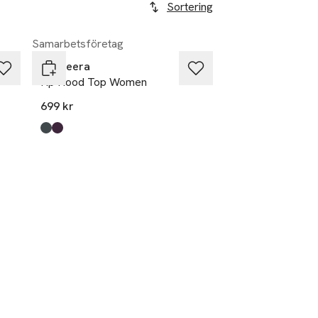
Sortering
Samarbetsföretag
Bagheera
Hp Hood Top Women
699 kr
Produkten finns i färgerna:
dark grey
burgundy/black
,
,