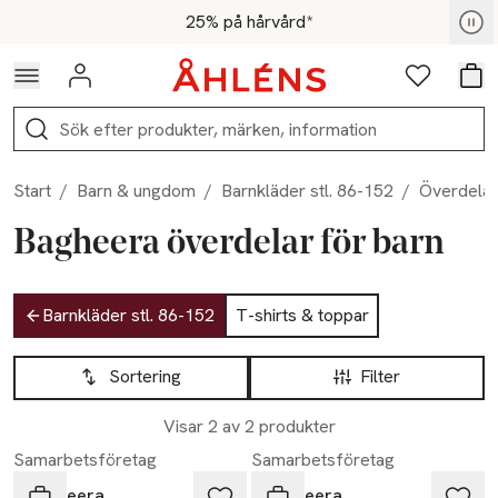
Hoppa till navigationsmenyn
Hoppa till innehåll
Hoppa till sidfot
För medlemmar - Shoppa nu
25% på hårvård*
Logga in
Favoriter
Var
Sök
Start
/
Barn & ungdom
/
Barnkläder stl. 86-152
/
Överdelar
Bagheera överdelar för barn
Hoppa till produktsidan
Barnkläder stl. 86-152
T-shirts & toppar
Hoppa till produktsidan
Lista över produkter
Sortering
Filter
Visar 2 av 2 produkter
Samarbetsföretag
Samarbetsföretag
Bagheera
Bagheera