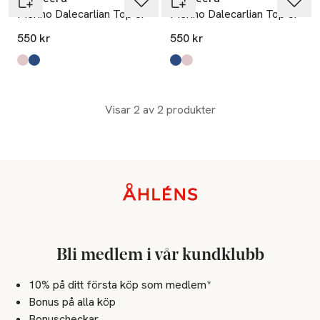
Merino Dalecarlian Top Jr
Merino Dalecarlian Top Jr
550 kr
550 kr
Produkten finns i färgerna:
pink/dark grey
navy/turquoise
,
,
Produkten finns i färgerna:
navy/turquoise
pink/dark grey
,
,
Visar 2 av 2 produkter
Sidfot
Bli medlem i vår kundklubb
10% på ditt första köp som medlem*
Bonus på alla köp
Bonuscheckar