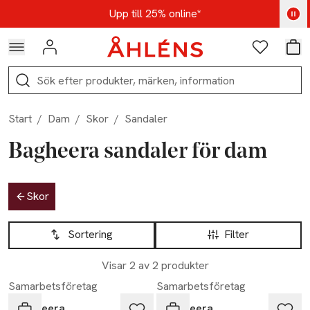
Hoppa till navigationsmenyn
Hoppa till innehåll
Hoppa till sidfot
Kod: AUG25 - Shoppa nu
Upp till 25% online*
Logga in
Favoriter
Var
Sök
Start
/
Dam
/
Skor
/
Sandaler
Bagheera sandaler för dam
Hoppa till produktsidan
Skor
Hoppa till produktsidan
Lista över produkter
Sortering
Filter
Visar 2 av 2 produkter
Samarbetsföretag
Samarbetsföretag
Bagheera
Bagheera