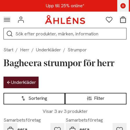
Hoppa till navigationsmenyn
Hoppa till innehåll
Hoppa till sidfot
Kod: AUG25 - Shoppa nu
Upp till 25% online*
Logga in
Favoriter
Var
Sök
Start
/
Herr
/
Underkläder
/
Strumpor
Bagheera strumpor för herr
Hoppa till produktsidan
Underkläder
Hoppa till produktsidan
Lista över produkter
Sortering
Filter
Visar 3 av 3 produkter
Samarbetsföretag
Samarbetsföretag
Bagheera
Bagheera