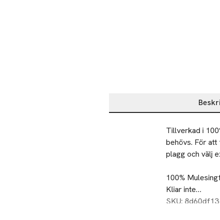
Beskr
Beskrivning
Tillverkad i 100
behövs. För att 
plagg och välj e
100% Mulesingfr
Kliar inte

Bevarar din vär
SKU: 8d60df1
Effektiv fukttra