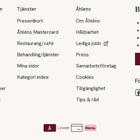
on
Tjänster
Åhlens
B
Presentkort
Om Åhléns
Åhléns Mastercard
Hållbarhet
Restaurang/café
Lediga jobb
Behandling/tjänster
Press
Mina sidor
Samarbetsföretag
Kategori index
Cookies
Fö
ner
Tillgänglighet
e
Tips & råd