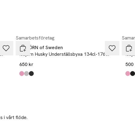
Samarbetsföretag
Samar
ISBJÖRN of Sweden
ISB
cl
Isbjörn Husky Underställsbyxa 134cl-176cl
Isbj
650 kr
500 
Produkten finns i färgerna:
frostpink
glaciergrey
black
,
,
,
Prod
fros
blac
 i vårt flöde.