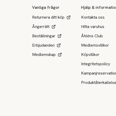
Vanliga frågor
Hjälp & informati
Returnera ditt köp
Kontakta oss
Ångerrätt
Hitta varuhus
Beställningar
Åhléns Club
Erbjudanden
Medlemsvillkor
Medlemskap
Köpvillkor
Integritetspolicy
Kampanjreservatio
Produktåterkallels
Tillgängliga betalsätt