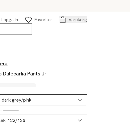
Logga in
Favoriter
Varukorg
Varukorg
era
 Dalecarlia Pants Jr
:
dark grey/pink
lek:
122/128