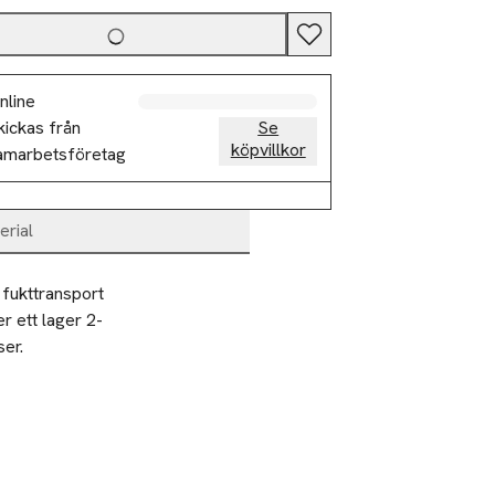
nline
kickas från
Se
köpvillkor
amarbetsföretag
erial
fukttransport 
r ett lager 2-
er.
