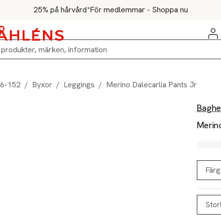
25% på hårvård*
För medlemmar - Shoppa nu
86-152
/
Byxor
/
Leggings
/
Merino Dalecarlia Pants Jr
Baghe
Merino
Färg
Stor