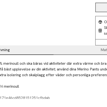
O
S
s
ivning
Mat
% merinoull och ska bäras vid aktiviteter där extra värme och bra 
få bäst upplevelse av din aktivitet; använd dina Merino Pants unde
xtra isolering och skalplagg efter väder och personliga preferens
i merinoull

me

3171e46cd8528151251cfbdab
nsport
