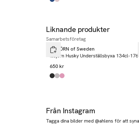
Produkten finns i färgerna:
navy/turquoise
pink/dark grey
,
,
Liknande produkter
Samarbetsföretag
Hoppa över bildspelet
ISBJÖRN of Sweden
Isbjörn Husky Underställsbyxa 134cl-176
650 kr
Produkten finns i färgerna:
black
glaciergrey
frostpink
,
,
,
Från Instagram
Tagga dina bilder med @ahlens för att synas