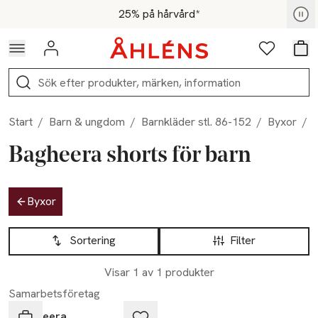
Hoppa till navigationsmenyn
Hoppa till innehåll
Hoppa till sidfot
För medlemmar - Shoppa nu
25% på hårvård*
Logga in
Favoriter
Var
Sök
Start
/
Barn & ungdom
/
Barnkläder stl. 86-152
/
Byxor
/
Bagheera shorts för barn
Hoppa till produktsidan
Byxor
Hoppa till produktsidan
Lista över produkter
Sortering
Filter
Visar 1 av 1 produkter
Samarbetsföretag
Bagheera