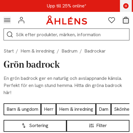
Hoppa till navigationsmenyn
Hoppa till innehåll
Hoppa till sidfot
Kod: AUG25 - Shoppa nu
Upp till 25% online*
Logga in
Favoriter
Var
Sök
Start
/
Hem & inredning
/
Badrum
/
Badrockar
Grön badrock
En grön badrock ger en naturlig och avslappnande känsla.
Perfekt för en lugn stund hemma. Hitta din gröna badrock
här!
Hoppa till produktsidan
Barn & ungdom
Herr
Hem & inredning
Dam
Skönhet
Hoppa till produktsidan
Lista över produkter
Sortering
Filter