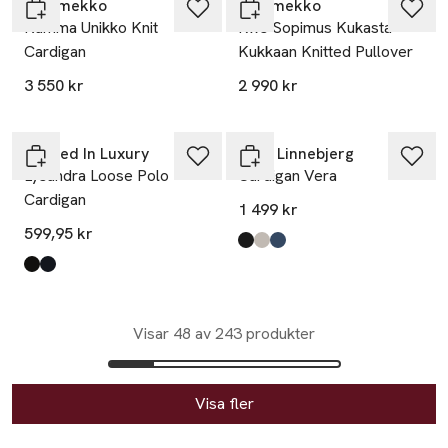
Marimekko
Marimekko
Kumma Unikko Knit
Rws Sopimus Kukasta
Cardigan
Kukkaan Knitted Pullover
Ta 2 betala 1 000:-
3 550 kr
2 990 kr
Nyhet
Soaked In Luxury
Sibin Linnebjerg
Lysandra Loose Polo
Cardigan Vera
Cardigan
1 499 kr
599,95 kr
Produkten finns i färgerna:
Black
Light Sand
Midnight Blue
,
,
,
Produkten finns i färgerna:
Black
Salute
,
,
Visar 48 av 243 produkter
Visa fler