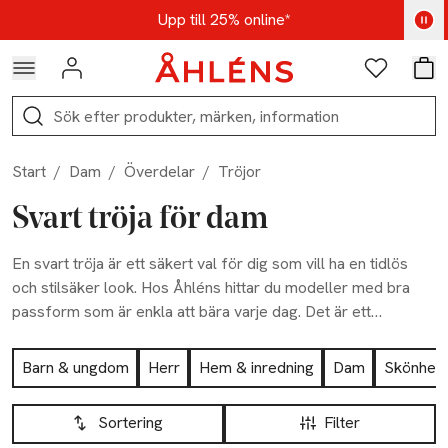
Hoppa till navigationsmenyn
Hoppa till innehåll
Hoppa till sidfot
Kod: AUG25 - Shoppa nu
Upp till 25% online*
Logga in
Favoriter
Var
Sök
Start
/
Dam
/
Överdelar
/
Tröjor
Svart tröja för dam
En svart tröja är ett säkert val för dig som vill ha en tidlös
och stilsäker look. Hos Åhléns hittar du modeller med bra
passform som är enkla att bära varje dag. Det är ett
mångsidigt plagg som går att kombinera på många sätt och
Hoppa till produktsidan
som ger din garderob en modern känsla.
Barn & ungdom
Herr
Hem & inredning
Dam
Skönhet
Hoppa till produktsidan
Lista över produkter
Sortering
Filter