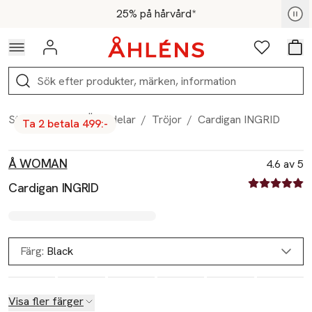
Hoppa till navigationsmenyn
Hoppa till innehåll
Hoppa till sidfot
För medlemmar - Shoppa nu
25% på hårvård*
Logga in
Favoriter
Var
Sök
Start
/
Dam
/
Överdelar
/
Tröjor
/
Cardigan INGRID
Ta 2 betala 499:-
Produktbilder
Hoppa över bildspelet
Produktinformation
Å WOMAN
4.6 av 5
4.6 av fem st
Cardigan INGRID
Färg:
Black
Visa fler färger