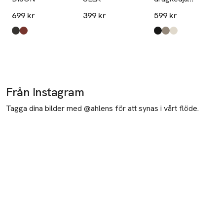
CROSS
699 kr
399 kr
599 kr
Produkten finns i färgerna:
Brown 02
Rust
,
,
Produkten finns i fä
Black
Mole Mel
Cream
,
,
,
Från Instagram
Tagga dina bilder med @ahlens för att synas i vårt flöde.