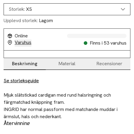
Storlek:
XS
Upplevd storlek:
Lagom
Slut i lager
Online
Varuhus
Finns i 53 varuhus
Beskrivning
Material
Recensioner
Beskrivning
Se storleksguide
Mjuk slätstickad cardigan med rund halsringning och 
färgmatchad knäppning fram.

INGRID har normal passform med matchande muddar i 
ärmslut, hals och nederkant.

Återvinning
Lämna gamla textilier till välgörenhet eller
• Cardigan i viskosmix
