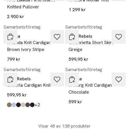
Knitted Pullover
1 299 kr
2 900 kr
Samarbetsföretag
Samarbetsföretag
Noella
Soft Rebels
N-lenda Knit Cardigan -
Srhenrietta Short Skirt -
Brown Ivory Stripe
Greige
799 kr
599,95 kr
Samarbetsföretag
Samarbetsföretag
Soft Rebels
Noella
Srmarla Cardigan Knit
N-marg Knit Cardigan -
Chocolate
599,95 kr
599 kr
till
+2
Produkten finns i färgerna:
greige
windsurfer melange
black
light grey melange
coffee quartz melange
total eclipse
,
,
,
,
,
,
Visar 48 av 138 produkter