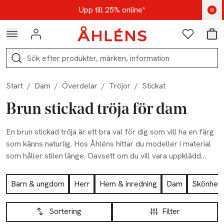
Hoppa till navigationsmenyn
Hoppa till innehåll
Hoppa till sidfot
Kod: AUG25 - Shoppa nu
Upp till 25% online*
Logga in
Favoriter
Var
Sök
Start
/
Dam
/
Överdelar
/
Tröjor
/
Stickat
Brun stickad tröja för dam
En brun stickad tröja är ett bra val för dig som vill ha en färg
som känns naturlig. Hos Åhléns hittar du modeller i material
som håller stilen länge. Oavsett om du vill vara uppklädd
eller föredrar en enkel vardagsstil, har vi tröjor som passar
Hoppa till produktsidan
för livets alla olika tillfällen.
Barn & ungdom
Herr
Hem & inredning
Dam
Skönhet
Hoppa till produktsidan
Lista över produkter
Sortering
Filter