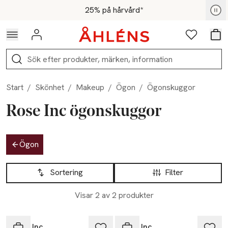
Hoppa till navigationsmenyn
Hoppa till innehåll
Hoppa till sidfot
För medlemmar - Shoppa nu
25% på hårvård*
Logga in
Favoriter
Var
Sök
Start
/
Skönhet
/
Makeup
/
Ögon
/
Ögonskuggor
Rose Inc ögonskuggor
Hoppa till produktsidan
Ögon
Hoppa till produktsidan
Lista över produkter
Sortering
Filter
Visar 2 av 2 produkter
Rose Inc
Rose Inc