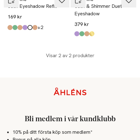
Satin Eyeshadow Refill
Satin & Shimmer Duet
Eyeshadow
169 kr
379 kr
till
+2
Produkten finns i färgerna:
Copper Shimmer
Khaki Shimmer
Satin Cocoa
Satin Plum
White Gold Shimmer
Satin Copper
,
,
,
,
,
,
Produkten finns i färgerna:
Plum
Olive
Copper
Cocoa
,
,
,
,
Visar 2 av 2 produkter
Sidfot
Bli medlem i vår kundklubb
10% på ditt första köp som medlem*
Bonus på alla köp