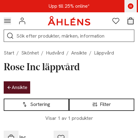
Hoppa till navigationsmenyn
Hoppa till innehåll
Hoppa till sidfot
Kod: AUG25 - Shoppa nu
Upp till 25% online*
Logga in
Favoriter
Var
Sök
Start
/
Skönhet
/
Hudvård
/
Ansikte
/
Läppvård
Rose Inc läppvård
Hoppa till produktsidan
Ansikte
Hoppa till produktsidan
Lista över produkter
Sortering
Filter
Visar 1 av 1 produkter
Rose Inc