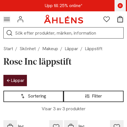
Hoppa till navigationsmenyn
Hoppa till innehåll
Hoppa till sidfot
Kod: AUG25 - Shoppa nu
Upp till 25% online*
Logga in
Favoriter
Var
Sök
Start
/
Skönhet
/
Makeup
/
Läppar
/
Läppstift
Rose Inc läppstift
Hoppa till produktsidan
Läppar
Hoppa till produktsidan
Lista över produkter
Sortering
Filter
Visar 3 av 3 produkter
Rose Inc
Rose Inc