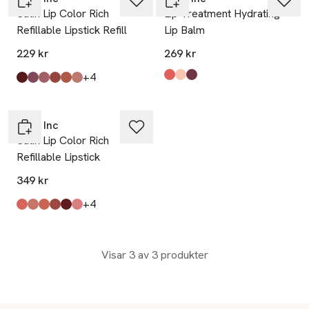
Satin Lip Color Rich
Lip Treatment Hydrating
Refillable Lipstick Refill
Lip Balm
229 kr
269 kr
till
+4
Produkten finns i färgerna:
Sweet Cherry
Melon Pink
Plum Berry
,
,
,
Produkten finns i färgerna:
Poised
Eloquent
Intuitive
Enigmatic
Hypnotic
Besotted
,
,
,
,
,
,
Rose Inc
Satin Lip Color Rich
Refillable Lipstick
349 kr
till
+4
Produkten finns i färgerna:
Poetic
Besotted
Hypnotic
Persuasive
Poised
Demure
,
,
,
,
,
,
Visar 3 av 3 produkter