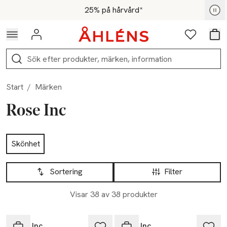
Hoppa till navigationsmenyn
Hoppa till innehåll
Hoppa till sidfot
För medlemmar - Shoppa nu
25% på hårvård*
Logga in
Favoriter
Var
Sök
Start
/
Märken
Rose Inc
Hoppa till produktsidan
Skönhet
Hoppa till produktsidan
Lista över produkter
Sortering
Filter
Visar 38 av 38 produkter
Rose Inc
Rose Inc