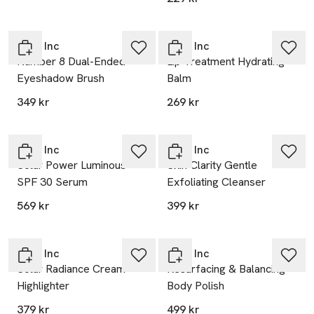
Rose Inc
Rose Inc
Number 8 Dual-Ended
Lip Treatment Hydrating
Eyeshadow Brush
Balm
349 kr
269 kr
Rose Inc
Rose Inc
Solar Power Luminous
Skin Clarity Gentle
SPF 30 Serum
Exfoliating Cleanser
569 kr
399 kr
Rose Inc
Rose Inc
Solar Radiance Cream
Resurfacing & Balancing
Highlighter
Body Polish
379 kr
499 kr