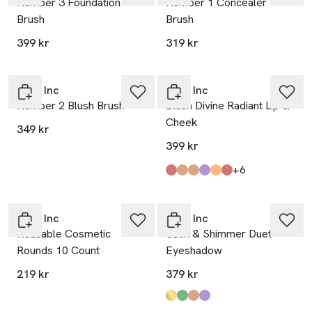
Number 3 Foundation
Number 1 Concealer
Brush
Brush
399 kr
319 kr
Rose Inc
Rose Inc
Number 2 Blush Brush
Blush Divine Radiant Lip &
Cheek
349 kr
399 kr
till
+6
Produkten finns i färgerna:
Ophelia
Delphine
Heliotrope
Hibiscus
Wisteria
Anemone
,
,
,
,
,
,
Rose Inc
Rose Inc
Reusable Cosmetic
Satin & Shimmer Duet
Rounds 10 Count
Eyeshadow
219 kr
379 kr
Produkten finns i färgerna:
Cocoa
Olive
Copper
Plum
,
,
,
,