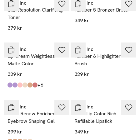
Rose Inc
Rose Inc
Skin Resolution Clarifying
Number 5 Bronzer Brush
Toner
349 kr
379 kr
Rose Inc
Rose Inc
Lip Cream Weightless
Number 6 Highlighter
Matte Color
Brush
329 kr
329 kr
till
+6
Produkten finns i färgerna:
Love Beckons
Then I Knew
Of Stars
Count The Ways
Two Were One
Mortal Flame
,
,
,
,
,
,
Rose Inc
Rose Inc
Brow Renew Enriched
Satin Lip Color Rich
Eyebrow Shaping Gel
Refillable Lipstick
299 kr
349 kr