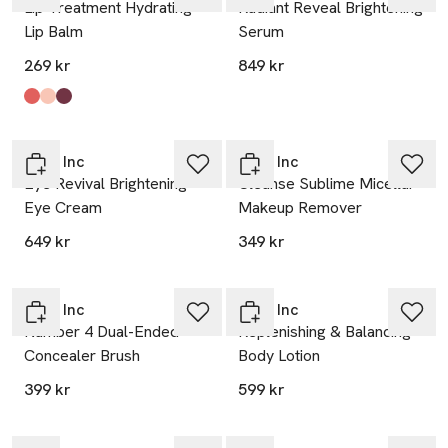
Lip Treatment Hydrating
Radiant Reveal Brightening
Lip Balm
Serum
269 kr
849 kr
Produkten finns i färgerna:
Sweet Cherry
Melon Pink
Plum Berry
,
,
,
Rose Inc
Rose Inc
Eye Revival Brightening
Cleanse Sublime Micellar
Eye Cream
Makeup Remover
649 kr
349 kr
Rose Inc
Rose Inc
Number 4 Dual-Ended
Replenishing & Balancing
Concealer Brush
Body Lotion
399 kr
599 kr