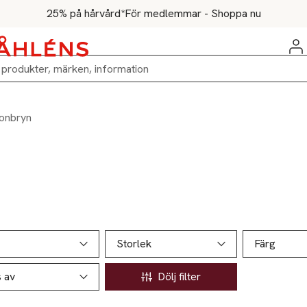
25% på hårvård*
För medlemmar - Shoppa nu
onbryn
ill produktsidan
ver produkter
Storlek
Färg
s av
Dölj filter