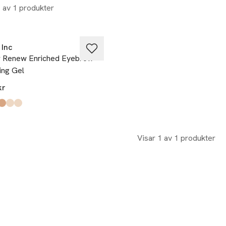
1 av 1 produkter
 Inc
 Renew Enriched Eyebrow
ing Gel
kr
kten finns i färgerna:
Visar 1 av 1 produkter