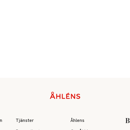
on
Tjänster
Åhlens
B