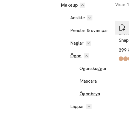
Visar 
Makeup
Ansikte
Rose
Penslar & svampar
Brow
Shap
Naglar
299 
Ögon
Produ
03
05
04
01
02
,
,
,
,
,
Ögonskuggor
Mascara
Ögonbryn
Läppar