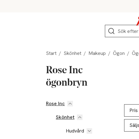
Hoppa till produktnavigation
Hoppa till innehåll
Hoppa till sidfot
Sök
Start
/
Skönhet
/
Makeup
/
Ögon
/
Ög
Rose Inc
ögonbryn
Rose Inc
Hoppa till produktsidan
Hoppa t
Lista ö
Pris
Skönhet
Sälj
Hudvård