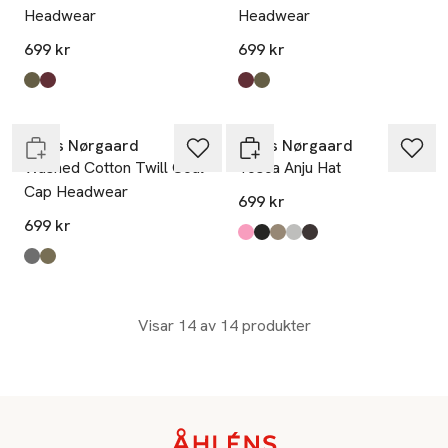
Headwear
Headwear
699 kr
699 kr
Nyhet
Produkten finns i färgerna:
Tarmac
Winetasting
,
,
Produkten finns i färgerna:
Winetasting
Tarmac
,
,
Slut i lager
Mads Nørgaard
Mads Nørgaard
Washed Cotton Twill Coal
Tosca Anju Hat
Cap Headwear
699 kr
699 kr
Produkten finns i färgerna:
Fuchsia Pink
Black
Roasted Cashew
Light Grey Melange
Demitasse
,
,
,
,
,
Produkten finns i färgerna:
Black
Tarmac
,
,
Visar 14 av 14 produkter
Sidfot