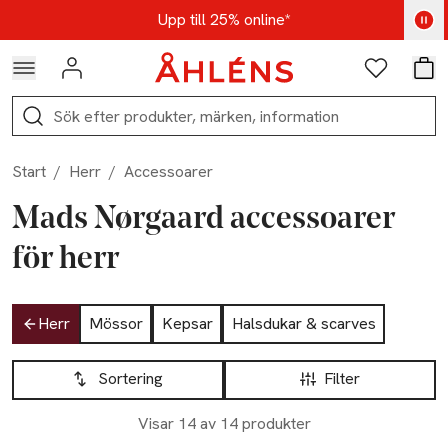
Hoppa till navigationsmenyn
Hoppa till innehåll
Hoppa till sidfot
Kod: AUG25 - Shoppa nu
Upp till 25% online*
Logga in
Favoriter
Var
Sök
Start
/
Herr
/
Accessoarer
Mads Nørgaard accessoarer
för herr
Hoppa till produktsidan
Herr
Mössor
Kepsar
Halsdukar & scarves
Hoppa till produktsidan
Lista över produkter
Sortering
Filter
Visar 14 av 14 produkter
-17%
-17%