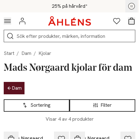
Hoppa till navigationsmenyn
Hoppa till innehåll
Hoppa till sidfot
För medlemmar - Shoppa nu
25% på hårvård*
Logga in
Favoriter
Var
Sök
Start
/
Dam
/
Kjolar
Mads Nørgaard kjolar för dam
Hoppa till produktsidan
Dam
Hoppa till produktsidan
Lista över produkter
Sortering
Filter
Visar 4 av 4 produkter
Mads Nørgaard
Mads Nørgaard