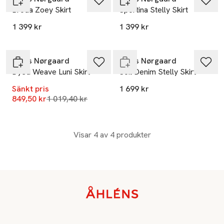
Broda Zoey Skirt
Sportina Stelly Skirt
Nyhet
1 399 kr
1 399 kr
-17%
Slut i lager
Mads Nørgaard
Mads Nørgaard
Dyed Weave Luni Skirt
Soil Denim Stelly Skirt
Sänkt pris
1 699 kr
Lägsta pris 30 dagar
849,50 kr
1 019,40 kr
Visar 4 av 4 produkter
Sidfot