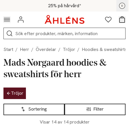
Hoppa till navigationsmenyn
Hoppa till innehåll
Hoppa till sidfot
För medlemmar - Shoppa nu
25% på hårvård*
Logga in
Favoriter
Var
Sök
Start
/
Herr
/
Överdelar
/
Tröjor
/
Hoodies & sweatshirts
Mads Nørgaard hoodies &
sweatshirts för herr
Hoppa till produktsidan
Tröjor
Hoppa till produktsidan
Lista över produkter
Sortering
Filter
Visar 14 av 14 produkter
50% vid köp över 200kr
-14%