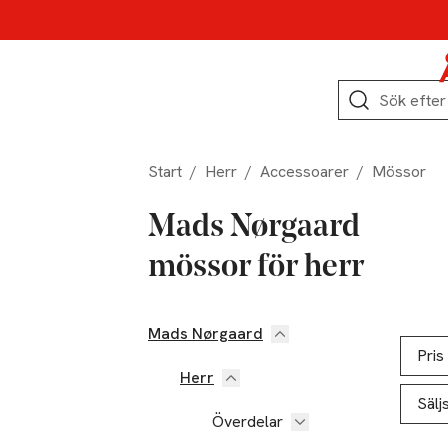
Hoppa till produktnavigation
Hoppa till innehåll
Hoppa till sidfot
Sök
Start
/
Herr
/
Accessoarer
/
Mössor
Mads Nørgaard
mössor för herr
Mads Nørgaard
Hoppa till produktsidan
Hoppa t
Lista ö
Pris
Herr
Sälj
Överdelar