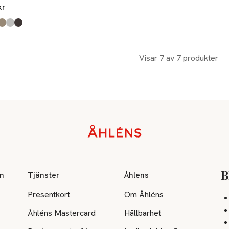
kr
kten finns i färgerna:
ia Pink
k
ted Cashew
t Grey Melange
tasse
,
,
,
,
,
Visar 7 av 7 produkter
on
Tjänster
Åhlens
B
Presentkort
Om Åhléns
Åhléns Mastercard
Hållbarhet