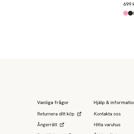
699 
Produ
Fuchs
Blac
Roas
Ligh
Demi
Sidfot
Vanliga frågor
Hjälp & informati
Returnera ditt köp
Kontakta oss
Ångerrätt
Hitta varuhus