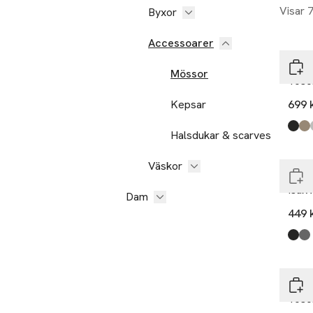
Visar 
Byxor
Accessoarer
Mads
Mössor
Tosc
Kepsar
699 
Nyh
Produ
Blac
Roas
Ligh
Demi
Fuchs
Halsdukar & scarves
Slut
Väskor
Mads
Isak
Dam
449 
Produ
Blac
Char
Mads
Tosc