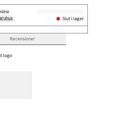
Slut i lager
nline
aruhus
Slut i lager
Recensioner
t logo
%
-17%