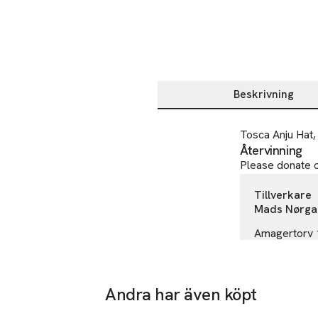
Beskrivning
Beskrivning
Tosca Anju Hat,
Återvinning
Please donate ol
Tillverkare
Mads Nørga
Amagertorv 
1.
1160 Køben
Denmark
Andra har även köpt
contact@mad
Hoppa över bildspelet
E-post