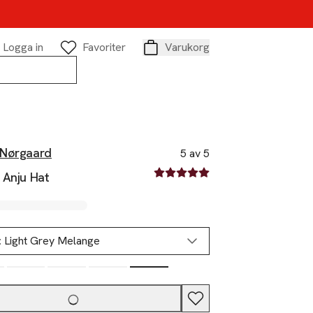
Logga in
Favoriter
Varukorg
Varukorg
Nørgaard
5 av 5
5 av fem stjärnor
 Anju Hat
:
Light Grey Melange
Slut i lager