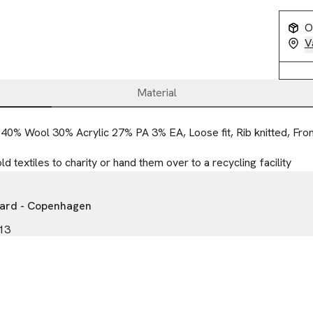
O
V
Material
 40% Wool 30% Acrylic 27% PA 3% EA, Loose fit, Rib knitted, Fron
d textiles to charity or hand them over to a recycling facility
ard - Copenhagen
13
havn K
50% vid köp över 200kr
-14
snorgaard.dk