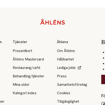
on
Tjänster
Åhlens
B
Presentkort
Om Åhléns
Åhléns Mastercard
Hållbarhet
Restaurang/café
Lediga jobb
Behandling/tjänster
Press
Mina sidor
Samarbetsföretag
Kategori index
Cookies
Fö
ner
Tillgänglighet