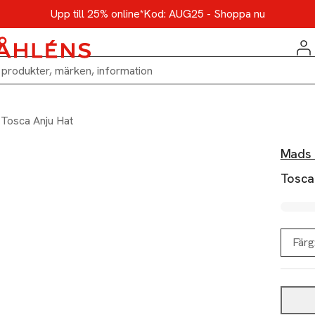
Upp till 25% online*
Kod: AUG25 - Shoppa nu
Tosca Anju Hat
Mads 
Tosca
Färg