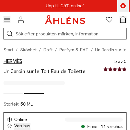
Hoppa till navigationsmenyn
Hoppa till innehåll
Hoppa till sidfot
Kod: AUG25 - Shoppa nu
Upp till 25% online*
Logga in
Favoriter
Var
Sök
Start
/
Skönhet
/
Doft
/
Parfym & EdT
/
Un Jardin sur le 
HERMÈS
Produktbilder
Hoppa över bildspelet
Produktinformation
5 av 5
5 av fem stjä
Un Jardin sur le Toit Eau de Toilette
Storlek:
50 ML
Online
Varuhus
Finns i 11 varuhus