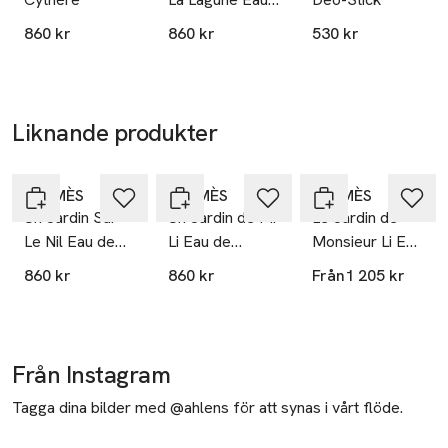
E-post
de Toilette
Mobilnummer
860 kr
860 kr
530 kr
SKU: 88808690
Liknande produkter
Hoppa över bildspelet
HERMÈS
HERMÈS
HERMÈS
Un Jardin Sur
Un Jardin de Mr
Le Jardin de
Le Nil Eau de
Li Eau de
Monsieur Li Eau
Toilette
Toilette
de Toilette
860 kr
860 kr
Från
1 205 kr
Från Instagram
Tagga dina bilder med @ahlens för att synas i vårt flöde.