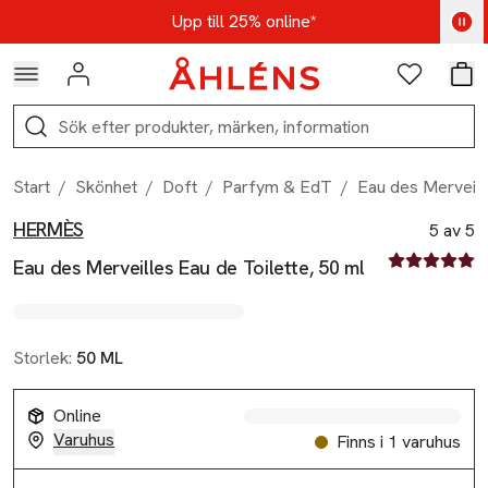
Hoppa till navigationsmenyn
Hoppa till innehåll
Hoppa till sidfot
Kod: AUG25 - Shoppa nu
Upp till 25% online*
Logga in
Favoriter
Var
Sök
Start
/
Skönhet
/
Doft
/
Parfym & EdT
/
Eau des Merveill
HERMÈS
Produktbilder
Hoppa över bildspelet
Produktinformation
5 av 5
5 av fem stjä
Eau des Merveilles Eau de Toilette, 50 ml
Storlek:
50 ML
Online
Varuhus
Finns i 1 varuhus