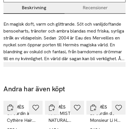
Beskrivning
Recensioner
Beskrivning
En magisk doft, varm och glittrande. Söt och vaniljdoftande 
bensoeharts, tränoter och ambra blandas med friska, syrliga 
stråk av vildapelsin. Sedan  2004 är Eau des Merveilles en 
nyckel som öppnar porten till Hermès magiska värld. En 
blandning av oskuld och fantasi, från barndomens drömmar 
till en ny kvinnlighet. En värld där sagan kan bli verklighet. År 
efter år förtrollas vi av de poetiska doftnoterna, fångade i 
Tillverkare
en rund flaska som liknar ett förstoringsglas. Doftens 
Hermès
magiska kraft låter dig se på världen med en ny förtrollad 
blick. Den är nyckeln till underlandet. Stjärnstoft som glittrar i 
23
Andra har även köpt
fullt dagsljus.
rue Boissy d’Anglas
Hoppa över bildspelet
75008 Paris
HERMÈS
France
HERMÈS
HERMÈS
Un Jardin à
HAIR MIST
Le Jardin de
anna-lena.sich@hermes.com
Cythère Hair
NATURAL
Monsieur Li Hair
E-post
and body
SPRAY
and body
Mobilnummer