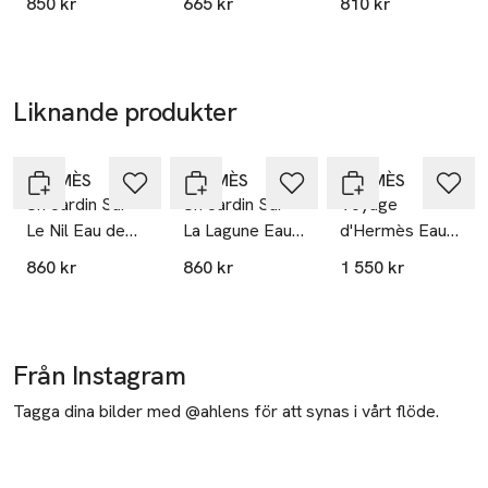
850 kr
665 kr
810 kr
Shower Gel
Shower Gel
SKU: 88808610
Liknande produkter
Hoppa över bildspelet
HERMÈS
HERMÈS
HERMÈS
Un Jardin Sur
Un Jardin Sur
Voyage
Le Nil Eau de
La Lagune Eau
d'Hermès Eau
Toilette
de Toilette
de Toilette
860 kr
860 kr
1 550 kr
Från Instagram
Tagga dina bilder med @ahlens för att synas i vårt flöde.