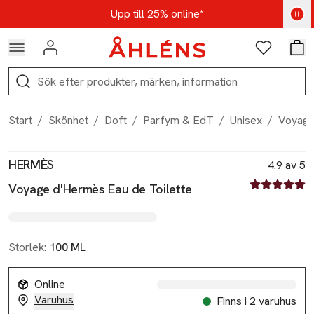
Hoppa till navigationsmenyn
Hoppa till innehåll
Hoppa till sidfot
Kod: AUG25 - Shoppa nu
Upp till 25% online*
Logga in
Favoriter
Var
Sök
Start
/
Skönhet
/
Doft
/
Parfym & EdT
/
Unisex
/
Voyage
Produktbilder
Hoppa över bildspelet
Produktinformation
HERMÈS
4.9 av 5
4.9 av fem st
Voyage d'Hermès Eau de Toilette
Storlek:
100 ML
Online
Varuhus
Finns i 2 varuhus