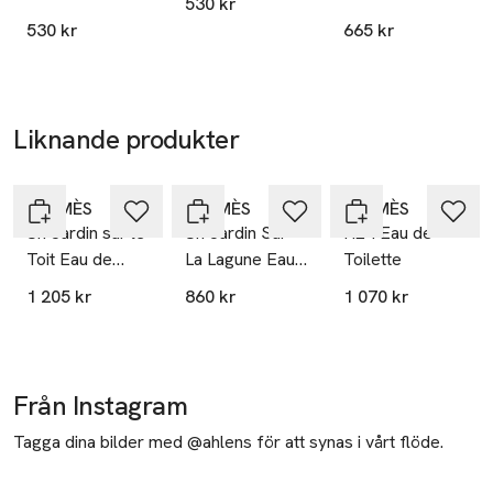
530 kr
SPRAY
Mobilnummer
530 kr
665 kr
SKU: 88810505
Liknande produkter
Hoppa över bildspelet
HERMÈS
HERMÈS
HERMÈS
Un Jardin sur le
Un Jardin Sur
H24 Eau de
Toit Eau de
La Lagune Eau
Toilette
Toilette
de Toilette
1 205 kr
860 kr
1 070 kr
Från Instagram
Tagga dina bilder med @ahlens för att synas i vårt flöde.