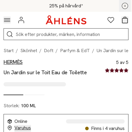
Hoppa till navigationsmenyn
Hoppa till innehåll
Hoppa till sidfot
För medlemmar - Shoppa nu
25% på hårvård*
Logga in
Favoriter
Var
Sök
Start
/
Skönhet
/
Doft
/
Parfym & EdT
/
Un Jardin sur le 
HERMÈS
Produktbilder
Hoppa över bildspelet
Produktinformation
5 av 5
5 av fem stjä
Un Jardin sur le Toit Eau de Toilette
Storlek:
100 ML
Online
Varuhus
Finns i 4 varuhus