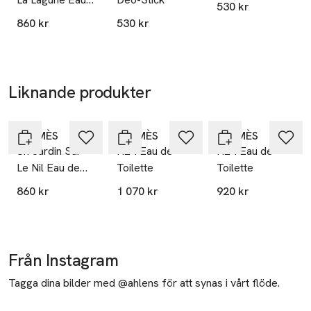
E-post
530 kr
de Toilette
Mobilnummer
860 kr
530 kr
SKU: 88808689
Liknande produkter
Hoppa över bildspelet
HERMÈS
HERMÈS
HERMÈS
Un Jardin Sur
H24 Eau de
H24 Eau de
Le Nil Eau de
Toilette
Toilette
Toilette
860 kr
1 070 kr
920 kr
Från Instagram
Tagga dina bilder med @ahlens för att synas i vårt flöde.