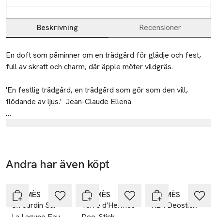
Beskrivning
Recensioner
Beskrivning
En doft som påminner om en trädgård för glädje och fest, 
full av skratt och charm, där äpple möter vildgräs.

'En festlig trädgård, en trädgård som gör som den vill, 
flödande av ljus.'  Jean-Claude Ellena

Un Jardin sur le Toit är en livlig och pikant novell. Den här 
Tillverkare
parfymen beskriver en hemlig trädgård, inbäddad i hjärtat av 
Hermès
staden Paris. En hängande trädgård, som är belägen på taket 
av huset Hermès vid 24, faubourg Saint-Honoré. Ett 
23
Andra har även köpt
äppelträd, ett päronträd, doften av vildgräs och ett 
rue Boissy d’Anglas
Hoppa över bildspelet
magnoliastråk i den parisiska luften skapar denna doft av ljus 
75008 Paris
och glädje, lockande och full av skratt.
HERMÈS
France
HERMÈS
HERMÈS
Un Jardin Sur
Terre d'Hermès
H24 Deostick
anna-lena.sich@hermes.com
La Lagune Eau
Deo-Stick