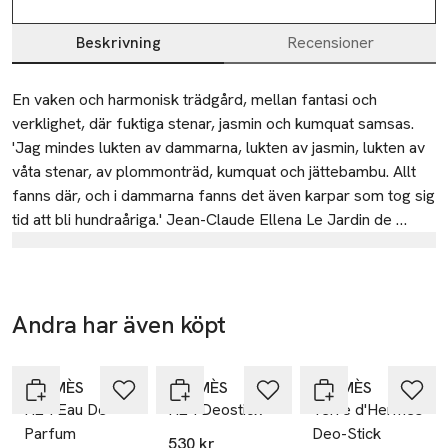
Beskrivning
Recensioner
Beskrivning
En vaken och harmonisk trädgård, mellan fantasi och 
verklighet, där fuktiga stenar, jasmin och kumquat samsas. 
'Jag mindes lukten av dammarna, lukten av jasmin, lukten av 
våta stenar, av plommonträd, kumquat och jättebambu. Allt 
fanns där, och i dammarna fanns det även karpar som tog sig 
tid att bli hundraåriga.' Jean-Claude Ellena Le Jardin de 
Monsieur Li beskriver en kinesisk trädgård någonstans 
Tillverkare
mellan verklighet och fantasi. En plats för meditation där 
Hermès
flanerande och tankar går hand i hand, där varje steg befriar 
fantasin.
23
Andra har även köpt
rue Boissy d’Anglas
Hoppa över bildspelet
75008 Paris
HERMÈS
France
HERMÈS
HERMÈS
H24 Eau De
H24 Deostick
Terre d'Hermès
anna-lena.sich@hermes.com
Parfum
Deo-Stick
E-post
530 kr