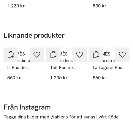
Mobilnummer
1 230 kr
530 kr
SKU: 88808552
Liknande produkter
Hoppa över bildspelet
HERMÈS
HERMÈS
HERMÈS
Un Jardin de Mr
Un Jardin sur le
Un Jardin Sur
Li Eau de
Toit Eau de
La Lagune Eau
Toilette
Toilette
de Toilette
860 kr
1 205 kr
860 kr
Från Instagram
Tagga dina bilder med @ahlens för att synas i vårt flöde.