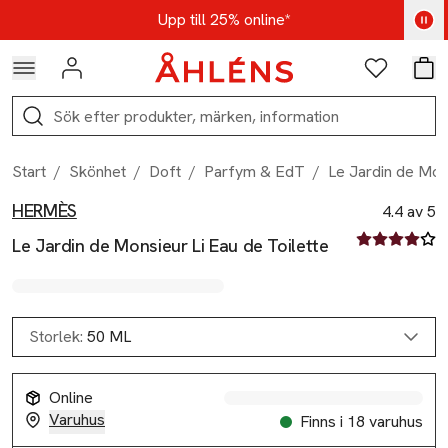
Hoppa till navigationsmenyn
Hoppa till innehåll
Hoppa till sidfot
Kod: AUG25 - Shoppa nu
Upp till 25% online*
Logga in
Favoriter
Var
Sök
Start
/
Skönhet
/
Doft
/
Parfym & EdT
/
Le Jardin de Mons
HERMÈS
Produktbilder
Hoppa över bildspelet
Produktinformation
4.4 av 5
4.4 av fem st
Le Jardin de Monsieur Li Eau de Toilette
Storlek:
50 ML
Online
Varuhus
Finns i 18 varuhus