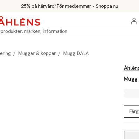
25% på hårvård*
För medlemmar - Shoppa nu
ering
/
Muggar & koppar
/
Mugg DALA
Åhlén
Mugg
Färg