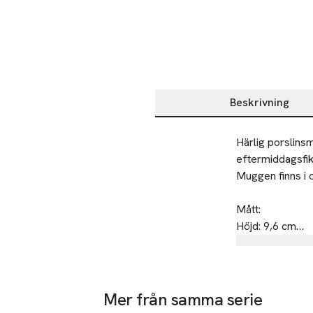
Beskrivning
Beskrivning
Härlig porslinsm
eftermiddagsfika
Muggen finns i o
Mått:

Höjd: 9,6 cm

Diameter: 7,9 
Tillverkare
Åhléns AB
Dalagatan 1
Mer från samma serie
113 43 Stoc
-50%