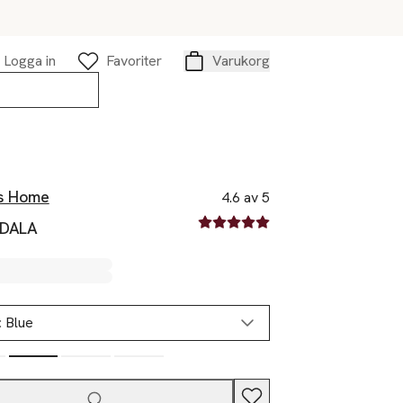
Logga in
Favoriter
Varukorg
Varukorg
s Home
4.6 av 5
4.6 av fem stjärnor
 DALA
:
Blue