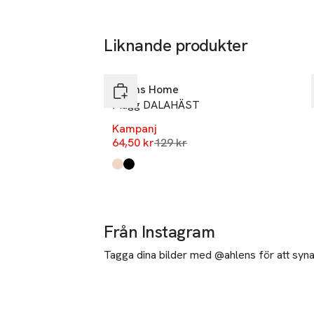
Liknande produkter
-50%
Hoppa över bildspelet
Åhléns Home
Mugg DALAHÄST
Kampanj
Lägsta pris 30 dagar
64,50 kr
129 kr
Produkten finns i färgerna:
Beige
Black
,
,
Från Instagram
Tagga dina bilder med @ahlens för att synas