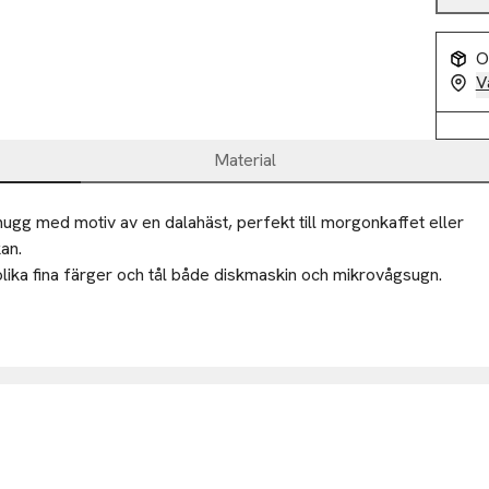
O
V
Material
ugg med motiv av en dalahäst, perfekt till morgonkaffet eller 
n.

lika fina färger och tål både diskmaskin och mikrovågsugn.

cm
00
kholm
-50%
-50