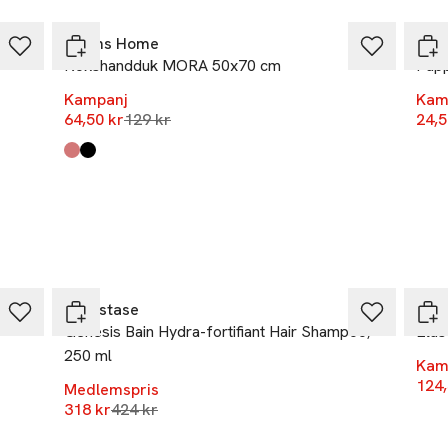
Åhléns Home
Åhl
ns.se
Kökshandduk MORA 50x70 cm
Pap
r
Kampanj
Kam
Lägsta pris 30 dagar
64,50 kr
129 kr
24,5
Produkten finns i färgerna:
Red
Black
,
,
-25%
-50
Kérastase
Wer
Genesis Bain Hydra-fortifiant Hair Shampoo,
Elas
250 ml
Kam
124,
Medlemspris
Lägsta pris 30 dagar
318 kr
424 kr