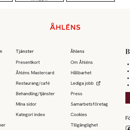
on
Tjänster
Åhlens
B
Presentkort
Om Åhléns
Åhléns Mastercard
Hållbarhet
Restaurang/café
Lediga jobb
Behandling/tjänster
Press
Mina sidor
Samarbetsföretag
Kategori index
Cookies
Fö
ner
Tillgänglighet