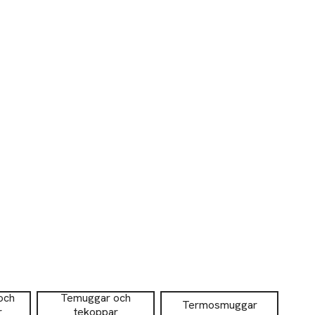
och
Temuggar och
Termosmuggar
r
tekoppar