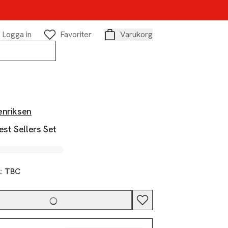
Logga in
Favoriter
Varukorg
Varukorg
enriksen
est Sellers Set
k:
TBC