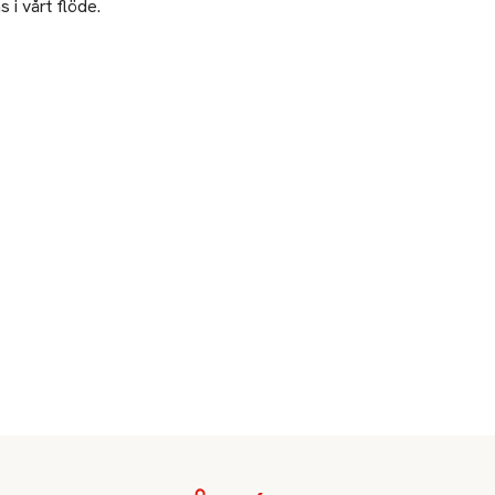
 den förbättrar läpparnas utseende

 i vårt flöde.
den räddar torra, flagnande läppar

 klinisk studie på 39 personer