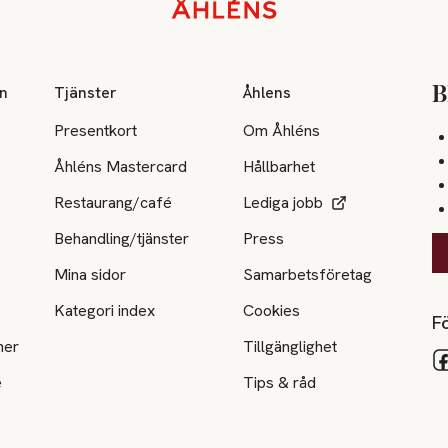
on
Tjänster
Åhlens
B
Presentkort
Om Åhléns
Åhléns Mastercard
Hållbarhet
Restaurang/café
Lediga jobb
Behandling/tjänster
Press
Mina sidor
Samarbetsföretag
Kategori index
Cookies
Fö
ner
Tillgänglighet
e
Tips & råd