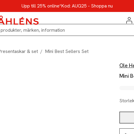
Upp till 25% online*
Kod: AUG25 - Shoppa nu
Presentaskar & set
/
Mini Best Sellers Set
Ole H
Mini B
Storle