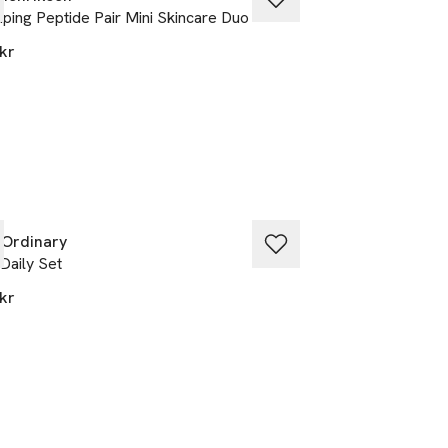
ping Peptide Pair Mini Skincare Duo
Banana Bright™ V
kr
990 kr
n.
ssad

 Ordinary
Clarins
Daily Set
Value Pack Hydra
200ml, clean milk
kr
685 kr