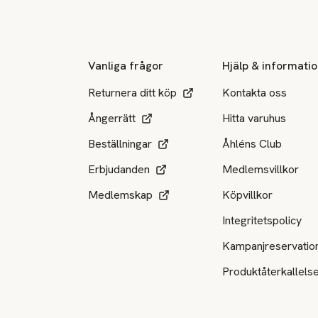
Sidfot
Vanliga frågor
Hjälp & informati
Returnera ditt köp
Kontakta oss
Ångerrätt
Hitta varuhus
Beställningar
Åhléns Club
Erbjudanden
Medlemsvillkor
Medlemskap
Köpvillkor
Integritetspolicy
Kampanjreservatio
Produktåterkallels
Tillgängliga betalsätt