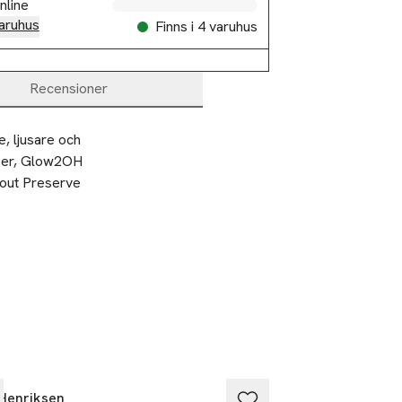
nline
aruhus
Finns i 4 varuhus
Recensioner
 ljusare och 
nser, Glow2OH 
out Preserve 
ra rörelser över
Henriksen
Ole Henriksen