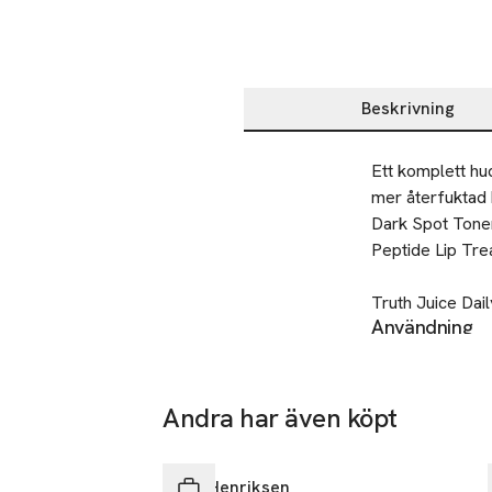
Beskrivning
Beskrivning
Ett komplett hu
mer återfuktad 
Dark Spot Toner
Peptide Lip Trea
Truth Juice Dail
Användning
- Rengör utan att
Truth Juice Dai
- Avlägsnar smu
-Löddra och skö
- 100% håller m
-Inget behov av
* I en klinisk s
Andra har även köpt
Hoppa över bildspelet
Glow2OH 7% AHA
Glow2OH Toner 
-På kvällen häl
Ole Henriksen
- 100% håller m