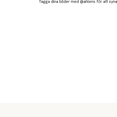
- 97% anser att
Tagga dina bilder med @ahlens för att synas
- 95% anser att 
* I en 8-veckors