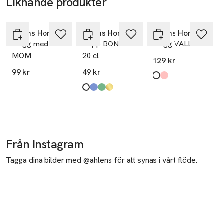
Liknande produkter
Hoppa över bildspelet
Åhléns Home
Åhléns Home
Åhléns Home
Mugg med text
Kopp BONNIE
Mugg VALLMO
MOM
20 cl
129 kr
99 kr
49 kr
Produkten finns i fä
Off White
Pink
,
,
Produkten finns i färgerna:
White
Blue
Green
Gold
,
,
,
,
Från Instagram
Tagga dina bilder med @ahlens för att synas i vårt flöde.