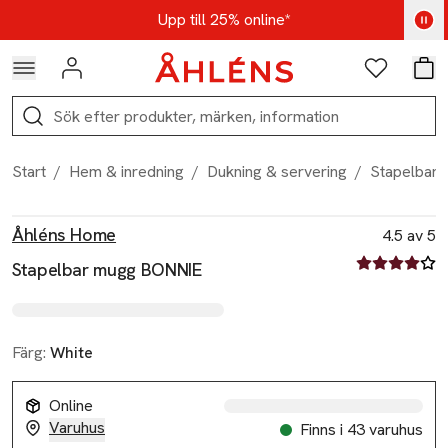
Hoppa till navigationsmenyn
Hoppa till innehåll
Hoppa till sidfot
Kod: AUG25 - Shoppa nu
Upp till 25% online*
Logga in
Favoriter
Var
Sök
Start
/
Hem & inredning
/
Dukning & servering
/
Stapelbar
Produktbilder
Hoppa över bildspelet
Produktinformation
Åhléns Home
4.5 av 5
4.5 av fem st
Stapelbar mugg BONNIE
Färg:
White
Online
Varuhus
Finns i 43 varuhus