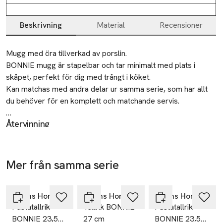
Beskrivning
Material
Recensioner
Beskrivning
Mugg med öra tillverkad av porslin.

BONNIE mugg är stapelbar och tar minimalt med plats i 
skåpet, perfekt för dig med trångt i köket.

Kan matchas med andra delar ur samma serie, som har allt 
du behöver för en komplett och matchande servis.

Återvinning
• Porslinsmugg med handtag

Lämnas till välgörenhet eller återvinningscentral.
• Stapelbar

• Kan matchas med andra delar ur samma serie

Tillverkare
• Tål diskmaskin och mikrovågsugn
Mer från samma serie
Åhléns AB
Hoppa över bildspelet
Dalagatan 100
113 43 Stockholm
Åhléns Home
Åhléns Home
Åhléns Home
Sweden
Pastatallrik
Tallrik BONNIE
Pastatallrik
BONNIE 23,5
27 cm
BONNIE 23,5