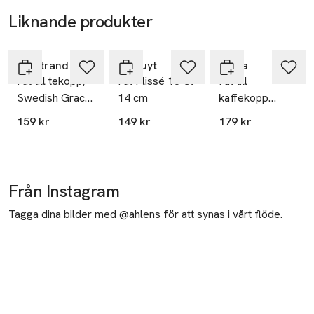
Liknande produkter
Hoppa över bildspelet
Rörstrand
Pillivuyt
Iittala
Fat till tekopp,
Fat Plissé 18 Cl
Fat till
Swedish Grace,
14 cm
kaffekopp
45 cl
Taika, Ø15 cm
159 kr
149 kr
179 kr
Från Instagram
Tagga dina bilder med @ahlens för att synas i vårt flöde.