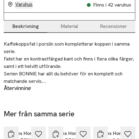
Varuhus
Finns i 42 varuhus
Beskrivning
Material
Recensioner
Beskrivning
Kaffekoppsfat i porslin som kompletterar koppen i samma 
serie.

Fatet har en kontrastfärgad kant och finns i flera olika färger, 
samt i ett helvitt utförande.

Serien BONNIE har allt du behöver för en komplett och 
matchande servis.

Återvinning
Lämnas till välgörenhet eller återvinningscentral.
• Kaffekoppsfat i porslin

• Kontrastfärgad kant eller helvit

Tillverkare
• Tillhör serien BONNIE

Mer från samma serie
Åhléns AB
• Diameter: 15,5 cm
Hoppa över bildspelet
Dalagatan 100
113 43 Stockholm
Åhléns Home
Åhléns Home
Åhléns Home