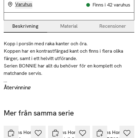
Varuhus
Finns i 42 varuhus
Slut i lager
Beskrivning
Material
Recensioner
Beskrivning
Kopp i porslin med raka kanter och öra.

Koppen har en kontrastfärgad kant och finns i flera olika 
färger, samt i ett helvitt utförande.

Serien BONNIE har allt du behöver för en komplett och 
matchande servis.

Återvinning
• Kopp i porslin

Lämnas till välgörenhet eller återvinningscentral.
• Kontrastfärgad kant eller helvit

• Tillhör serien BONNIE

Tillverkare
Mer från samma serie
Åhléns AB
Mått:

Hoppa över bildspelet
Dalagatan 100
Volym: 20 cl

113 43 Stockholm
Diameter: 8,5 cm

Åhléns Home
Åhléns Home
Åhléns Home