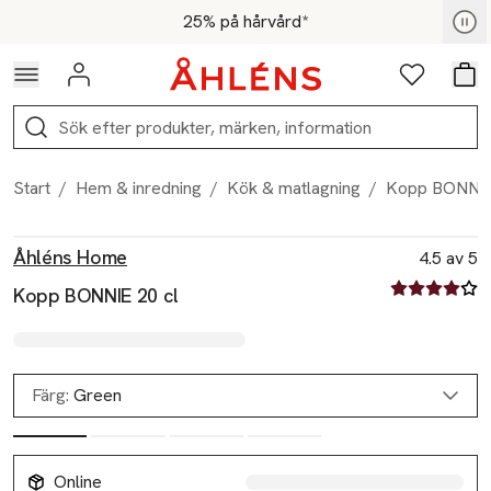
Hoppa till navigationsmenyn
Hoppa till innehåll
Hoppa till sidfot
För medlemmar - Shoppa nu
25% på hårvård*
Logga in
Favoriter
Var
Sök
Start
/
Hem & inredning
/
Kök & matlagning
/
Kopp BONNIE
Produktbilder
Hoppa över bildspelet
Produktinformation
Åhléns Home
4.5 av 5
4.5 av fem st
Kopp BONNIE 20 cl
Färg:
Green
Online