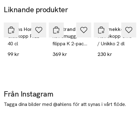
Liknande produkter
Hoppa över bildspelet
Åhléns Home
Rörstrand
Marimekko
Glaskopp RILL
kaffemugg,
Kaffekopp Oiva
40 cl
filippa K 2-pack,
/ Unikko 2 dl
31 cl
99 kr
369 kr
230 kr
Från Instagram
Tagga dina bilder med @ahlens för att synas i vårt flöde.